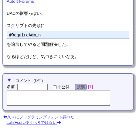
AutoIt Forums
UACの影響っぽい。
スクリプトの先頭に、
を追加してやると問題解決した。
なるほどだけど、気づきにくいなあ。
コメント
（
0
件）
名前
:
?
非公開
投稿
久々にプログラミングフォント調べた
Ext2Fsdは使うべきではない