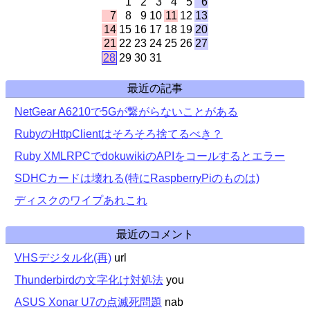
1
2
3
4
5
6
7
8
9
10
11
12
13
14
15
16
17
18
19
20
21
22
23
24
25
26
27
28
29
30
31
最近の記事
NetGear A6210で5Gが繋がらないことがある
RubyのHttpClientはそろそろ捨てるべき？
Ruby XMLRPCでdokuwikiのAPIをコールするとエラー
SDHCカードは壊れる(特にRaspberryPiのものは)
ディスクのワイプあれこれ
最近のコメント
VHSデジタル化(再)
url
Thunderbirdの文字化け対処法
you
ASUS Xonar U7の点滅死問題
nab