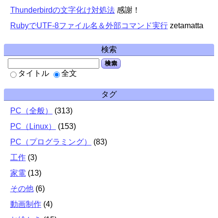
Thunderbirdの文字化け対処法
感謝！
RubyでUTF-8ファイル名＆外部コマンド実行
zetamatta
検索
検索
タイトル
全文
タグ
PC（全般）
(
313
)
PC（Linux）
(
153
)
PC（プログラミング）
(
83
)
工作
(
3
)
家電
(
13
)
その他
(
6
)
動画制作
(
4
)