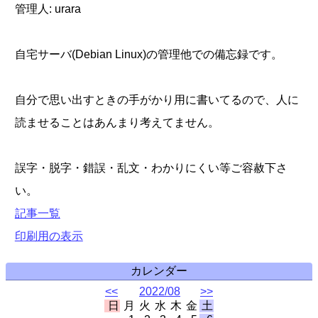
管理人: urara
自宅サーバ(Debian Linux)の管理他での備忘録です。
自分で思い出すときの手がかり用に書いてるので、人に
読ませることはあんまり考えてません。
誤字・脱字・錯誤・乱文・わかりにくい等ご容赦下さ
い。
記事一覧
印刷用の表示
カレンダー
<<
2022/08
>>
日
月
火
水
木
金
土