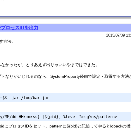
kでプロセスIDを出力
2015/07/09 13
出す方法。
らなかったが、とりあえず出りゃいいやまではできた。
なりがいじれるのなら、SystemProperty経由で設定・取得する方
:pidにプロセスIDをセット、patternに${pid}と記述してやるとlobac