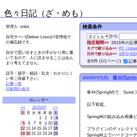
色々日記（ざ・めも）
管理人: urara
検索条件
から
自宅サーバ(Debian Linux)の管理他で
の備忘録です。
指定期間
2015年の記
タグで絞り込み
PC（Linux
自分で思い出すときの手がかり用に書
日付で絞り込み
4月(1)
6月(
いてるので、人に読ませることはあん
全
5
件
(1/1ページ)
記事
まり考えてません。
誤字・脱字・錯誤・乱文・わかりにく
春Ｍ(Spri
2015
/
07
/
27
(月)
い等ご容赦下さい。
記事一覧
印刷用の表示
春Ｍ(SpringM)で、S
カレンダー
以下前提。
<<
2015/07
>>
日
月
火
水
木
金
土
SpringMの組み込み画像
1
2
3
4
5
6
7
8
9
10
11
12
13
14
15
16
17
18
プラグインのディレクト
19
20
21
22
23
24
25
SpringM上でハードコ