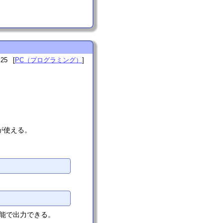
:25
PC（プログラミング）
法が使える。
kの機能で出力できる。