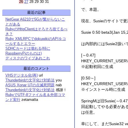
26
27
28
29
30
31
で、本題。
最近の記事
NetGear A6210で5Gが繋がらないこ
現在、Susieのサイトで更
とがある
RubyのHttpClientはそろそろ捨てるべ
Susie 0.50 beta3(Jan 15,
き？
Ruby XMLRPCでdokuwikiのAPIをコ
は内部的にはSusie2扱い
ールするとエラー
SDHCカードは壊れる(特に
RaspberryPiのものは)
[～0.47]
ディスクのワイプあれこれ
HKEY_CURRENT_USER\Sof
※起動初回に生成
最近のコメント
VHSデジタル化(再)
url
[0.50～]
Thunderbirdの文字化け対処法
you
HKEY_CURRENT_USER\Sof
ASUS Xonar U7の点滅死問題
nab
※インストール時に生成
Thunderbirdの文字化け対処法
感謝！
RubyでUTF-8ファイル名＆外部コマ
ンド実行
zetamatta
SpringMは旧Susie(
回起動してやる必要がある。そ
は任意。
幸にして、まだSusie32