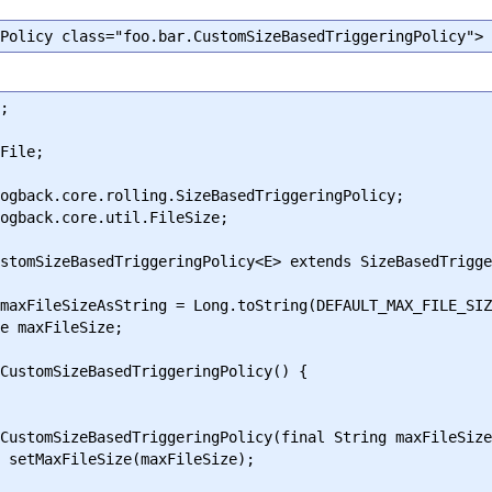
;

File;

ogback.core.rolling.SizeBasedTriggeringPolicy;

ogback.core.util.FileSize;

stomSizeBasedTriggeringPolicy<E> extends SizeBasedTrigge
;
