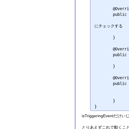
	@Override

	public boolean isTriggeringEvent(final File activeFile, final E event) {

		//オリジナルのisTriggeringEventでは発火しないことがあるため、ログ書き
にチェックする

		return (activeFile.length() >= maxFileSize.getSize(
	}

	@Override

	public String getMaxFileSize() {

		return maxFileSizeAsString
	}

	@Override

	public void setMaxFileSize(String maxFileSize) {

		this.maxFileSizeAsString = maxFileSiz
		this.maxFileSize = FileSize.valueOf(maxFileSiz
	}

isTriggeringEve
とりあえずこれで動くこ