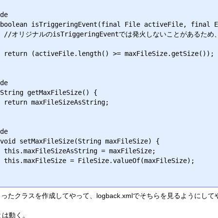
出しごと
));

;

e;

e);

ntだけいじったクラスを作成してやって、logback.xmlでそちらを見るようにし
とは動く。