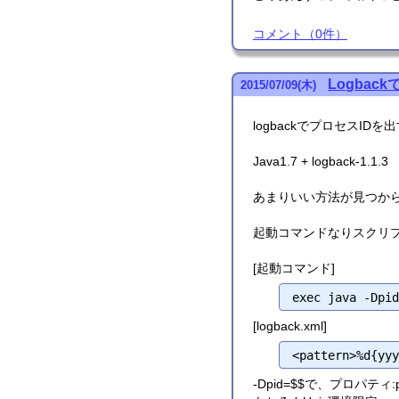
コメント
（
0
件）
Logbac
2015
/
07
/
09
(木)
logbackでプロセスIDを
Java1.7 + logback-1.1.3
あまりいい方法が見つか
起動コマンドなりスクリプト
[起動コマンド]
[logback.xml]
-Dpid=$$で、プロパティ