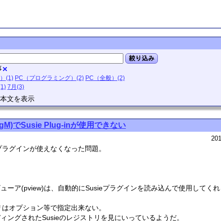
絞り込み
事
）(1)
PC（プログラミング）(2)
PC（全般）(2)
1)
7月(3)
本文を表示
ngM)でSusie Plug-inが使用できない
201
usieプラグインが使えなくなった問題。
ビューア(pview)は、自動的にSusieプラグインを読み込んで使用してく
リはオプション等で指定出来ない。
ーディングされたSusieのレジストリを見にいっているようだ。