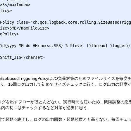
SizeBasedTriggeringPolicyはI/O負荷対策のためファイルサイ
あり、16回ログ出力して初めてサイズチェックに行く。ログ出力の頻度
回ログを出すフローがほとんどない。実行時間も短いため、間隔調整の恩
ス内の初回はチェックするなど対策が必要に思う。
間で起動->終了し、ログの出力回数・起動頻度とも高くない。毎回チェ