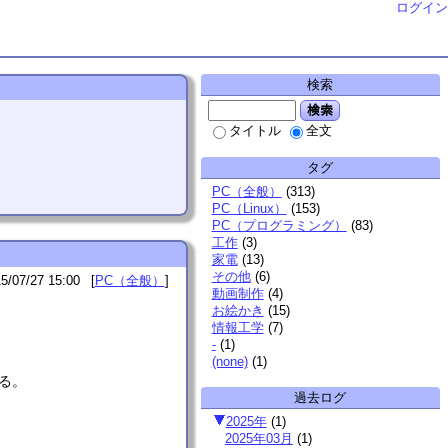
ログイン
検索
検索
タイトル
全文
タグ
PC（全般）
(
313
)
PC（Linux）
(
153
)
PC（プログラミング）
(
83
)
工作
(
3
)
家電
(
13
)
その他
(
6
)
5/07/27 15:00
PC（全般）
動画制作
(
4
)
お絵かき
(
15
)
情報工学
(
7
)
-
(
1
)
(none)
(
1
)
れる。
過去ログ
2025年
(
1
)
2025年03月
(
1
)