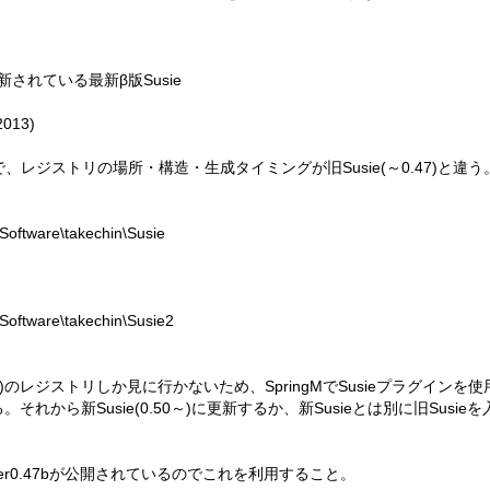
新されている最新β版Susie
2013)
で、レジストリの場所・構造・生成タイミングが旧Susie(～0.47)と違う
tware\takechin\Susie
tware\takechin\Susie2
～0.47)のレジストリしか見に行かないため、SpringMでSusieプラグインを
れから新Susie(0.50～)に更新するか、新Susieとは別に旧Susi
 ver0.47bが公開されているのでこれを利用すること。