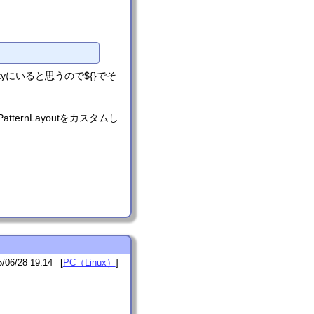
tyにいると思うので${}でそ
atternLayoutをカスタムし
。
5/06/28 19:14
PC（Linux）