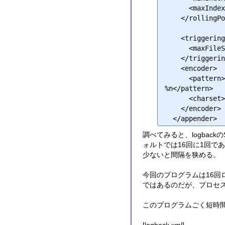
      <maxIndex>3</maxIndex>

    </rollingPolicy>

    <triggeringPolicy class="ch.qos.logback.core.rolling.SizeBasedTriggeringPolicy">

      <maxFileSize>5MB</maxFileSize>

    </triggeringPolicy>

    <encoder>

      <pattern>%d{yyyy-MM-dd HH:mm:ss.SSS} %-5level [%thread] %logger\(%F[%L]\) - %msg 
%n</pattern>

      <charset>Shift_JIS</charset>

    </encoder>

調べてみると、logbackの
ォルトでは16回に1回で
少ないと間隔を狭める。
今回のプログラムは16
ではあるのだが、プロセ
このプログラムごく短時