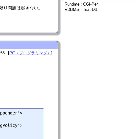
Runtime : CGI-Perl
い限り問題は起きない。
RDBMS : Text-DB
:53
PC（プログラミング）