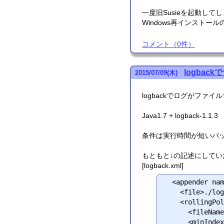
一度旧Susieを起動し
Windows再インスト
コメント
（
0
件）
logbac
2015
/
07
/
09
(木)
logbackでログがファ
Java1.7 + logback-1.1.3
条件は実行時間が短いバ
もともと↓の記述にして
[logback.xml]
  <appender name="FILE" class="ch.qos.logback.core.rolling.RollingFileAppender">

    <file>./logs/hoge.log</file>

    <rollingPolicy class="ch.qos.logback.core.rolling.FixedWindowRollingPolicy">

      <fileNamePattern>./logs/hoge.%i.log.zip</fileNamePattern>

      <minIndex>1</minIndex>
