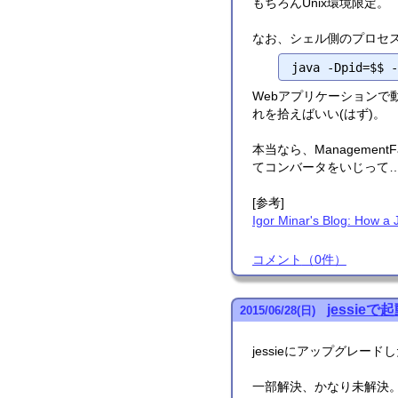
もちろんUnix環境限定。
なお、シェル側のプロセスI
Webアプリケーションで動
れを拾えばいい(はず)。
本当なら、ManagementF
てコンバータをいじって
[参考]
Igor Minar's Blog: How a 
コメント
（
0
件）
jessie
2015
/
06
/
28
(日)
jessieにアップグレ
一部解決、かなり未解決