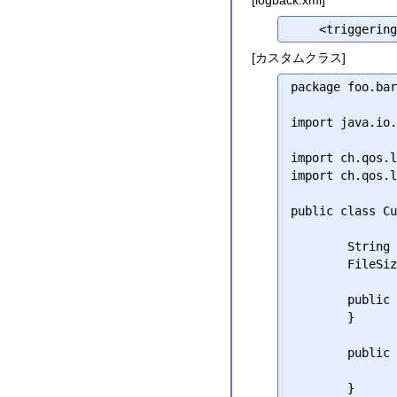
[logback.xml]
[カスタムクラス]
package foo.bar
import java.io.
import ch.qos.l
import ch.qos.l
public class Cu
	String maxFileSizeAsString = Long.toString(DEFAULT_MAX_FILE_SIZE);

	FileSize maxFileSize;

	public CustomSizeBasedTriggeringPolicy() {

	}

	public CustomSizeBasedTriggeringPolicy(final String maxFileSize) {

		setMaxFileSize(maxFileSize)
	}
