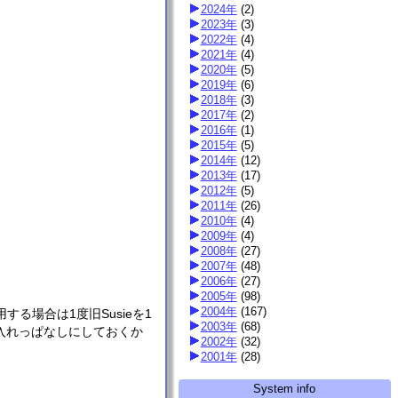
2024年
(
2
)
2023年
(
3
)
2022年
(
4
)
2021年
(
4
)
2020年
(
5
)
2019年
(
6
)
2018年
(
3
)
2017年
(
2
)
2016年
(
1
)
。
2015年
(
5
)
2014年
(
12
)
2013年
(
17
)
2012年
(
5
)
2011年
(
26
)
2010年
(
4
)
2009年
(
4
)
2008年
(
27
)
2007年
(
48
)
2006年
(
27
)
2005年
(
98
)
2004年
(
167
)
使用する場合は1度旧Susieを1
2003年
(
68
)
eを入れっぱなしにしておくか
2002年
(
32
)
2001年
(
28
)
System info