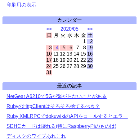
印刷用の表示
カレンダー
<<
2020/05
>>
日
月
火
水
木
金
土
1
2
3
4
5
6
7
8
9
10
11
12
13
14
15
16
17
18
19
20
21
22
23
24
25
26
27
28
29
30
31
最近の記事
NetGear A6210で5Gが繋がらないことがある
RubyのHttpClientはそろそろ捨てるべき？
Ruby XMLRPCでdokuwikiのAPIをコールするとエラー
SDHCカードは壊れる(特にRaspberryPiのものは)
ディスクのワイプあれこれ