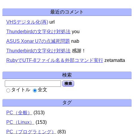
最近のコメント
VHSデジタル化(再)
url
Thunderbirdの文字化け対処法
you
ASUS Xonar U7の点滅死問題
nab
Thunderbirdの文字化け対処法
感謝！
RubyでUTF-8ファイル名＆外部コマンド実行
zetamatta
検索
検索
タイトル
全文
タグ
PC（全般）
(
313
)
PC（Linux）
(
153
)
PC（プログラミング）
(
83
)