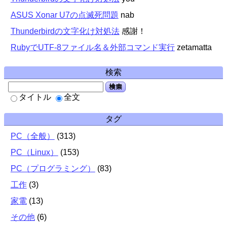
ASUS Xonar U7の点滅死問題
nab
Thunderbirdの文字化け対処法
感謝！
RubyでUTF-8ファイル名＆外部コマンド実行
zetamatta
検索
検索
タイトル
全文
タグ
PC（全般）
(
313
)
PC（Linux）
(
153
)
PC（プログラミング）
(
83
)
工作
(
3
)
家電
(
13
)
その他
(
6
)