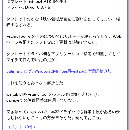
タブレット: intuos4 PTK-840/K0
ドライバ: Driver 6.3.7-5
タブレットのかなり狭い領域が画面に割りあたってしまい、縦
横比もずれる。
FrameToonそのものについてはサポートが終わっていて、Web
ページも消えたソフトなので更新は期待できない。
タブレットドライバ側をアプリケーション指定で調整してもイ
マイチで悩んでいたのだが、
butimaru ログ: Windows8向けSai用wintabに位置調整追加
これを使うとあっさり解決した。
wintab.dllをFrameToonのフォルダに放り込むだけ。
cal.exeでの位置調整は使用していない。
突き詰めていないので、本家ドライバでも解消手段があるのか
もしれないがこっちの方が早そうだ。覚えておこう。
コメント
（
0
件）