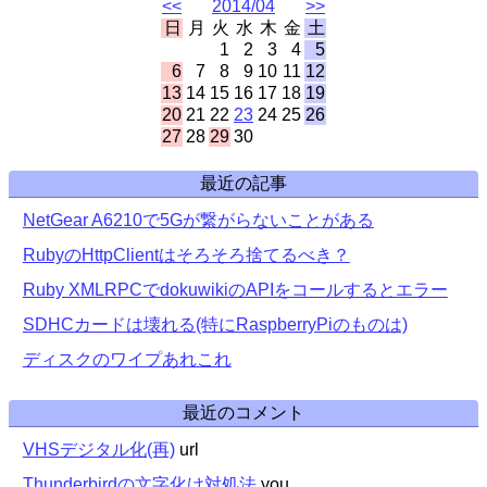
<<
2014/04
>>
日
月
火
水
木
金
土
1
2
3
4
5
6
7
8
9
10
11
12
13
14
15
16
17
18
19
20
21
22
23
24
25
26
27
28
29
30
最近の記事
NetGear A6210で5Gが繋がらないことがある
RubyのHttpClientはそろそろ捨てるべき？
Ruby XMLRPCでdokuwikiのAPIをコールするとエラー
SDHCカードは壊れる(特にRaspberryPiのものは)
ディスクのワイプあれこれ
最近のコメント
VHSデジタル化(再)
url
Thunderbirdの文字化け対処法
you