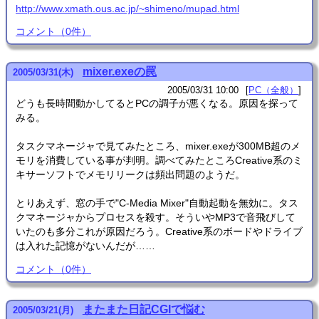
http://www.xmath.ous.ac.jp/~shimeno/mupad.html
コメント
（
0
件）
mixer.exeの罠
2005
/
03
/
31
(木)
2005/03/31 10:00
PC（全般）
どうも長時間動かしてるとPCの調子が悪くなる。原因を探って
みる。
タスクマネージャで見てみたところ、mixer.exeが300MB超のメ
モリを消費している事が判明。調べてみたところCreative系のミ
キサーソフトでメモリリークは頻出問題のようだ。
とりあえず、窓の手で"C-Media Mixer"自動起動を無効に。タス
クマネージャからプロセスを殺す。そういやMP3で音飛びして
いたのも多分これが原因だろう。Creative系のボードやドライブ
は入れた記憶がないんだが……
コメント
（
0
件）
またまた日記CGIで悩む
2005
/
03
/
21
(月)