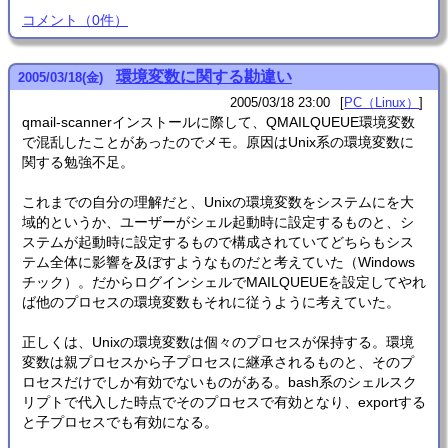
コメント
（
0
件）
環境変数に関する勘違い
2005
/
03
/
18
(金)
2005/03/18 23:00
PC（Linux）
qmail-scannerインストールに際して、QMAILQUEUE環境変数
で混乱したことがあったのでメモ。原因はUnix系の環境変数に
関する勉強不足。
これまでの自分の理解だと、Unixの環境変数をシステムにを大
域的というか、ユーザーがシェル起動時に設定するものと、シ
ステムが起動時に設定するもので構成されていてどちらもシス
テム全体に影響を及ぼすようなものだと考えていた（Windows
チック）。だからログインシェルでMAILQUEUEを設定してやれ
ば他のプロセスの環境変数もそれに従うように考えていた。
正しくは、Unixの環境変数は個々のプロセスが保持する。環境
変数は親プロセスから子プロセスに継承されるものと、そのプ
ロセスだけでしか有効でないものがある。bash系のシェルスク
リプトで代入した時点でそのプロセスで有効となり、exportする
と子プロセスでも有効になる。