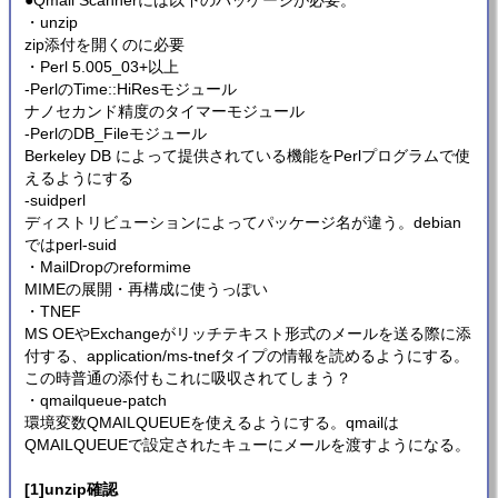
●Qmail Scannerには以下のパッケージが必要。
・unzip
zip添付を開くのに必要
・Perl 5.005_03+以上
-PerlのTime::HiResモジュール
ナノセカンド精度のタイマーモジュール
-PerlのDB_Fileモジュール
Berkeley DB によって提供されている機能をPerlプログラムで使
えるようにする
-suidperl
ディストリビューションによってパッケージ名が違う。debian
ではperl-suid
・MailDropのreformime
MIMEの展開・再構成に使うっぽい
・TNEF
MS OEやExchangeがリッチテキスト形式のメールを送る際に添
付する、application/ms-tnefタイプの情報を読めるようにする。
この時普通の添付もこれに吸収されてしまう？
・qmailqueue-patch
環境変数QMAILQUEUEを使えるようにする。qmailは
QMAILQUEUEで設定されたキューにメールを渡すようになる。
[1]unzip確認