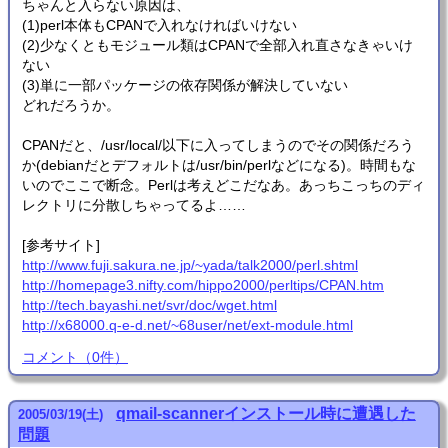
ちゃんと入らない原因は、
(1)perl本体もCPANで入れなければいけない
(2)少なくともモジュール類はCPANで全部入れ直さなきゃいけ
ない
(3)単に一部パッケージの依存関係が解決していない
どれだろうか。
CPANだと、/usr/local/以下に入ってしまうのでその関係だろう
か(debianだとデフォルトは/usr/bin/perlなどになる)。時間もな
いのでここで断念。Perlは考えどこだなあ。あっちこっちのディ
レクトリに分散しちゃってるよ……
[参考サイト]
http://www.fuji.sakura.ne.jp/~yada/talk2000/perl.shtml
http://homepage3.nifty.com/hippo2000/perltips/CPAN.htm
http://tech.bayashi.net/svr/doc/wget.html
http://x68000.q-e-d.net/~68user/net/ext-module.html
コメント
（
0
件）
qmail-scannerインストール時に遭遇した
2005
/
03
/
19
(土)
問題