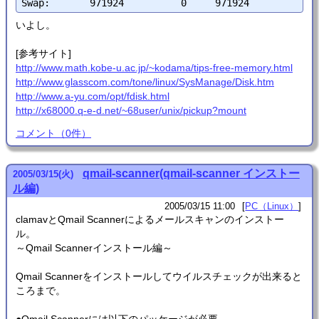
いよし。
[参考サイト]
http://www.math.kobe-u.ac.jp/~kodama/tips-free-memory.html
http://www.glasscom.com/tone/linux/SysManage/Disk.htm
http://www.a-yu.com/opt/fdisk.html
http://x68000.q-e-d.net/~68user/unix/pickup?mount
コメント
（
0
件）
qmail-scanner(qmail-scanner インストー
2005
/
03
/
15
(火)
ル編)
2005/03/15 11:00
PC（Linux）
clamavとQmail Scannerによるメールスキャンのインストー
ル。
～Qmail Scannerインストール編～
Qmail Scannerをインストールしてウイルスチェックが出来ると
ころまで。