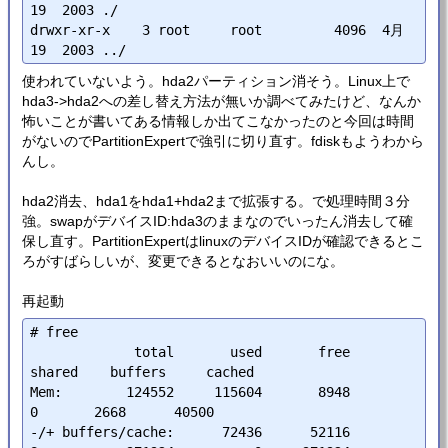
19  2003 ./

drwxr-xr-x    3 root     root         4096  4月 
使われていないよう。hda2パーティション消そう。Linux上で
hda3->hda2への差し替え方法が無いか調べてみたけど、なんか
怖いことが書いてある情報しか出てこなかったのと今回は時間
がないのでPartitionExpertで強引に切り直す。fdiskもようわから
んし。
hda2消去、hda1をhda1+hda2まで拡張する。で処理時間３分
強。swapがデバイスID:hda3のままなのでいったん消去して確
保し直す。PartitionExpertはlinuxのデバイスIDが確認できるとこ
ろがすばらしいが、変更できるとなおいいのにな。
再起動
# free

             total       used       free     
shared    buffers     cached

Mem:        124552     115604       8948          
0       2668      40500

-/+ buffers/cache:      72436      52116
