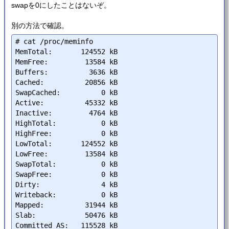
swapを0にしたことはないぞ。
別の方法で確認。
# cat /proc/meminfo

MemTotal:       124552 kB

MemFree:         13584 kB

Buffers:          3636 kB

Cached:          20856 kB

SwapCached:          0 kB

Active:          45332 kB

Inactive:         4764 kB

HighTotal:           0 kB

HighFree:            0 kB

LowTotal:       124552 kB

LowFree:         13584 kB

SwapTotal:           0 kB

SwapFree:            0 kB

Dirty:               4 kB

Writeback:           0 kB

Mapped:          31944 kB

Slab:            50476 kB

Committed_AS:   115528 kB
