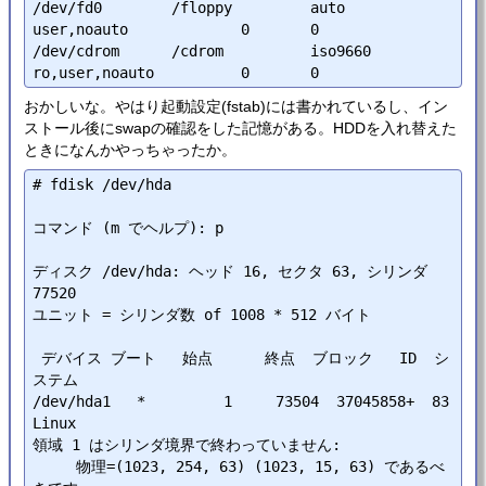
/dev/fd0        /floppy         auto    
user,noauto             0       0

/dev/cdrom      /cdrom          iso9660 
おかしいな。やはり起動設定(fstab)には書かれているし、イン
ストール後にswapの確認をした記憶がある。HDDを入れ替えた
ときになんかやっちゃったか。
# fdisk /dev/hda

コマンド (m でヘルプ): p

ディスク /dev/hda: ヘッド 16, セクタ 63, シリンダ 
77520

ユニット = シリンダ数 of 1008 * 512 バイト

 デバイス ブート   始点      終点  ブロック   ID  シ
ステム

/dev/hda1   *         1     73504  37045858+  83  
Linux

領域 1 はシリンダ境界で終わっていません:

     物理=(1023, 254, 63) (1023, 15, 63) であるべ