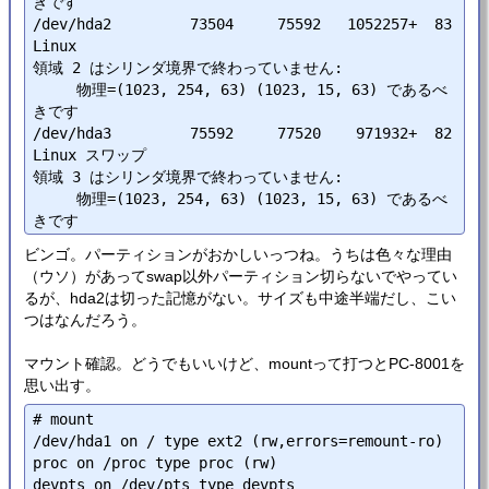
きです

/dev/hda2         73504     75592   1052257+  83  
Linux

領域 2 はシリンダ境界で終わっていません:

     物理=(1023, 254, 63) (1023, 15, 63) であるべ
きです

/dev/hda3         75592     77520    971932+  82  
Linux スワップ

領域 3 はシリンダ境界で終わっていません:

     物理=(1023, 254, 63) (1023, 15, 63) であるべ
ビンゴ。パーティションがおかしいっつね。うちは色々な理由
（ウソ）があってswap以外パーティション切らないでやってい
るが、hda2は切った記憶がない。サイズも中途半端だし、こい
つはなんだろう。
マウント確認。どうでもいいけど、mountって打つとPC-8001を
思い出す。
# mount

/dev/hda1 on / type ext2 (rw,errors=remount-ro)

proc on /proc type proc (rw)

devpts on /dev/pts type devpts 