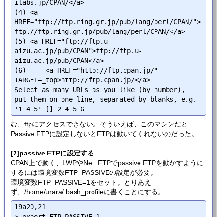
ilabs.jp/CPAN/</a>

(4) <a 
HREF="ftp://ftp.ring.gr.jp/pub/lang/perl/CPAN/">
ftp://ftp.ring.gr.jp/pub/lang/perl/CPAN/</a>

(5) <a HREF="ftp://ftp.u-
aizu.ac.jp/pub/CPAN">ftp://ftp.u-
aizu.ac.jp/pub/CPAN</a>

(6)     <a HREF="http://ftp.cpan.jp/" 
TARGET=_top>http://ftp.cpan.jp/</a>

Select as many URLs as you like (by number),

put them on one line, separated by blanks, e.g. 
む、ftpにアクセスできない。そういえば、このマシンだと
Passive FTPに設定しないとFTPは動いてくれないのだった。
[2]passive FTPに設定する
CPAN上で動く、LWPやNet::FTPでpassive FTPを動かすように
するには環境変数FTP_PASSIVEの設定が必要。
環境変数FTP_PASSIVE=1をセット。とりあえ
ず、/home/urara/.bash_profileに書くことにする。
19a20,21

> export FTP_PASSIVE=1
