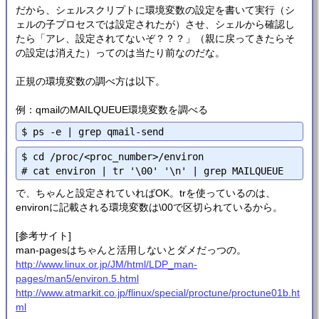
だから、シェルスクリプトに環境変数の設定を書いて実行（シ
ェルの子プロセスでは設定されたが）させ、シェルから確認し
たら「アレ、設定されてないぞ？？？」（親に戻ってきたらそ
の設定は消えた）ってのは当たり前なのだな。
正規の環境変数の調べ方は以下。
例：qmailのMAILQUEUE環境変数を調べる
$ cd /proc/<proc_number>/environ

で、ちゃんと設定されていればOK。trを使っているのは、
environに記載される環境変数は\00で区切られているから。
[参考サイト]
man-pagesはちゃんと活用しないとダメだっつの。
http://www.linux.or.jp/JM/html/LDP_man-
pages/man5/environ.5.html
http://www.atmarkit.co.jp/flinux/special/proctune/proctune01b.ht
ml