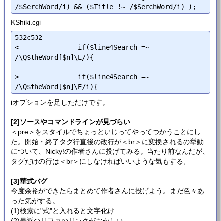
KShiki.cgi
532c532

<               if($line4Search =~ 
/\Q$theWord[$n]\E/){

---

>               if($line4Search =~ 
iオプションを足しただけです。
[2]ソースやコマンドラインが見づらい
＜pre＞をスタイルでちょっといじってやってつかうことにし
た。開始・終了タグ行直後の改行が＜br＞に変換されるの挙動
について、Nicky!の作者さんに投げてみる。当たり前なんだが、
タグだけの行は＜br＞にしなければいいような気もする。
[3]華式バグ
今度余裕ができたらまとめて作者さんに投げよう。まだ色々あ
った気がする。
(1)検索に"式"と入れると文字化け
(2)最近のリファのリンクがおかしい