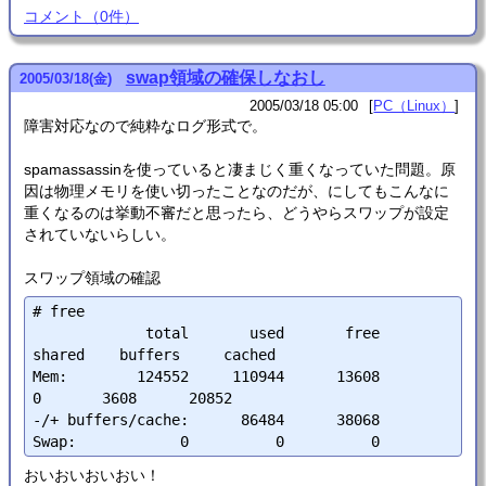
コメント
（
0
件）
swap領域の確保しなおし
2005
/
03
/
18
(金)
2005/03/18 05:00
PC（Linux）
障害対応なので純粋なログ形式で。
spamassassinを使っていると凄まじく重くなっていた問題。原
因は物理メモリを使い切ったことなのだが、にしてもこんなに
重くなるのは挙動不審だと思ったら、どうやらスワップが設定
されていないらしい。
スワップ領域の確認
# free

             total       used       free     
shared    buffers     cached

Mem:        124552     110944      13608          
0       3608      20852

-/+ buffers/cache:      86484      38068

おいおいおいおい！