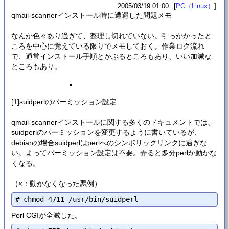
2005/03/19 01:00
PC（Linux）
qmail-scannerインストール時に遭遇した問題メモ
なんか色々あり過ぎて、整理し切れていない。引っかかったと
ころを中心に覚えている限りでメモしておく。作業ログ流れ
で、通常インストール手順とかぶるところもあり、いい加減な
ところもあり。
[1]suidperlのパーミッション設定
qmail-scannerインストールに関する多くのドキュメントでは、
suidperlのパーミッションを変更するように書いているが、
debianの場合suidperlはperlへのシンボリックリンクに過ぎな
い。よってパーミッション設定は不要。弄ると多分perlが動かな
くなる。
（×：動かなくなった悪例）
Perl CGIが全滅した。