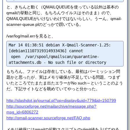
と、きちんと動く（QMAILQUEUEを使っている以外は基本の
qmailの挙動と同じ、もちろんウイルスはそのまま）ので、
QMAILQUEUEがいけないわけではないらしい。うーん、qmail-
scanner-queue.plのどっかで躓いている。
/var/log/mail.errを見ると、
Mar 14 01:38:51 debian X-Qmail-Scanner-1.25: 
[debian11107319314933436] cannot

 open  /var/spool/qmailscan/quarantine-
もちろん、ファイルは存在している。最初はパーミッション問
題かと思ったが、実はメモリ確保が不足している問題。つまず
いたところでたまたま出たエラーがNo such～ということのよう
だ。下記サイトなどを眺めていてやっと分かった。
http://slashdot.jp/journal.pl?op=display&uid=779&id=150799
http://sourceforge.net/mailarchive/message.php?
msg_id=6806272
http://qmail-scanner.sourceforge.net/FAQ.php
メモリ確保にはqmailの起動スクリプトのulimit値を上げてやる。