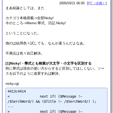
2005/03/21 06:00
PC（全般）
まあ結論としては、また
カテゴリ本格搭載->全部Nicky!
今のところ->Memo:華式、日記:Nicky!
ということになった。
他のは結局色々試しても、なんか違うんだよなあ。
不満点は色々自己解決。
[1]Nicky!・華式とも検索が大文字・小文字を区別する
特に華式は現在の使い方からすると区別してほしくない。ソー
スを以下のように改変すれば解決。
nicky.cgi
4413c4414

<               next if( ($Message !~ 
/$SerchWord/) && ($Title !~ /$SerchWord/) );

---

>               next if( ($Message !~ 