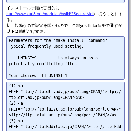
インストール手順は盲目的に
http://www.kuri3.net/modules/bwiki/?SecureMail
に従うことにす
る。
初回起動なので設定を聞かれので、全部yes,Enter連発で通すが
以下２箇所だけ変更。
Parameters for the 'make install' command?

Typical frequently used setting:

    UNINST=1         to always uninstall 
potentially conflicting files

(1) <a 
HREF="ftp://ftp.dti.ad.jp/pub/lang/CPAN/">ftp://
ftp.dti.ad.jp/pub/lang/CPAN/</a>

(2) <a 
HREF="ftp://ftp.jaist.ac.jp/pub/lang/perl/CPAN/"
>ftp://ftp.jaist.ac.jp/pub/lang/perl/CPAN/</a>

(3) <a 
HREF="ftp://ftp.kddilabs.jp/CPAN/">ftp://ftp.kdd