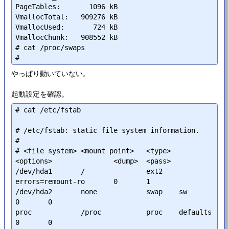
PageTables:       1096 kB

VmallocTotal:   909276 kB

VmallocUsed:       724 kB

VmallocChunk:   908552 kB

# cat /proc/swaps

やっぱり動いていない。
起動設定を確認。
# cat /etc/fstab

# /etc/fstab: static file system information.

#

# <file system> <mount point>   <type>  
<options>               <dump>  <pass>

/dev/hda1       /               ext2    
errors=remount-ro       0       1

/dev/hda2       none            swap    sw                      
0       0

proc            /proc           proc    defaults                
0       0
