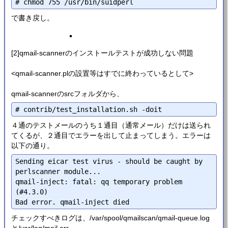
で書き戻し。
[2]qmail-scannerのインストールテストが成功しない問題
<qmail-scanner.plの設置等はすでに終わっているとして>
qmail-scannerのsrcフォルダから、
４通のテストメールのうち１通目（通常メール）だけは送られ
てくるが、２通目でエラーを出して止まってしまう。エラーは
以下の通り。
Sending eicar test virus - should be caught by 
perlscanner module...

qmail-inject: fatal: qq temporary problem 
(#4.3.0)

チェックすべきログは、/var/spool/qmailscan/qmail-queue.log