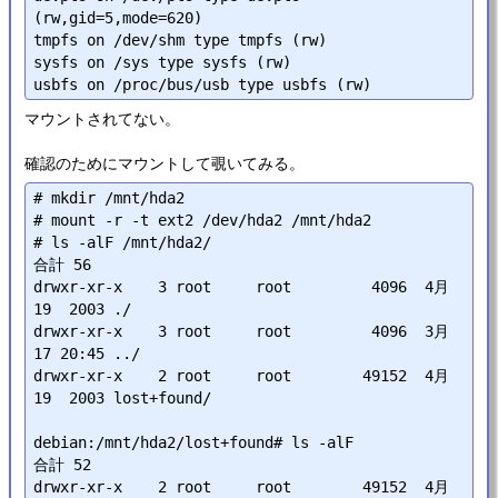
(rw,gid=5,mode=620)

tmpfs on /dev/shm type tmpfs (rw)

sysfs on /sys type sysfs (rw)

マウントされてない。
確認のためにマウントして覗いてみる。
# mkdir /mnt/hda2

# mount -r -t ext2 /dev/hda2 /mnt/hda2

# ls -alF /mnt/hda2/

合計 56

drwxr-xr-x    3 root     root         4096  4月 
19  2003 ./

drwxr-xr-x    3 root     root         4096  3月 
17 20:45 ../

drwxr-xr-x    2 root     root        49152  4月 
19  2003 lost+found/

debian:/mnt/hda2/lost+found# ls -alF

合計 52

drwxr-xr-x    2 root     root        49152  4月 