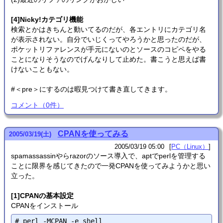
[4]Nicky!カテゴリ機能
検索とかはきちんと動いてるのだが、各エントリにカテゴリ名
が表示されない。自分でいじくってやろうかと思ったのだが、
ポケットリファレンスが手元にないのとソースのコピペをやる
ことになりそうなのでげんなりして止めた。書こうと思えば書
けないこともない。
#＜pre＞にするのは暇見つけて書き直してきます。
コメント
（
0
件）
CPANを使ってみる
2005
/
03
/
19
(土)
2005/03/19 05:00
PC（Linux）
spamassassinやらrazorのソース導入で、aptでperlを管理する
ことに限界を感じてきたので一発CPANを使ってみようかと思い
立った。
[1]CPANの基本設定
CPANをインストール