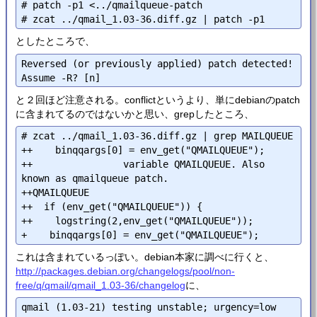
# patch -p1 <../qmailqueue-patch

としたところで、
Reversed (or previously applied) patch detected!  
と２回ほど注意される。conflictというより、単にdebianのpatch
に含まれてるのではないかと思い、grepしたところ、
# zcat ../qmail_1.03-36.diff.gz | grep MAILQUEUE

++    binqqargs[0] = env_get("QMAILQUEUE");

++                variable QMAILQUEUE. Also 
known as qmailqueue patch.

++QMAILQUEUE

++  if (env_get("QMAILQUEUE")) {

++    logstring(2,env_get("QMAILQUEUE"));

これは含まれているっぽい。debian本家に調べに行くと、
http://packages.debian.org/changelogs/pool/non-
free/q/qmail/qmail_1.03-36/changelog
に、
qmail (1.03-21) testing unstable; urgency=low
