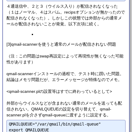
４通送信中、２と３（ウイルス入り）が配信されなくなった
（１はノーマル、４はスパム。recipsオプションが無かったので
配信されなくなった）。しかしこの状態では外部からの通常メ
ールが配信されないことが発覚。以下次項に続く。
[3]qmail-scannerを使うと通常のメールが配信されない問題
（注：この問題はswap再設定によって再現性が無くなった可能
性があります）
qmail-scannerインストールの過程で、テスト時に躓いた問題。
結論はメモリ問題だが、エラーメッセージが特殊なのでメモ。
<qmail-scanner.plの設置等はすでに終わっているとして>
外部からウイルスなどが含まれない通常のメールを送っても配
信されない。QMAILQUEUEの設定を切り替えて、qmail-
scanner.plを介さずqmail-queueに渡すように設定する。
QMAILQUEUE="/var/qmail/bin/qmail-queue"
