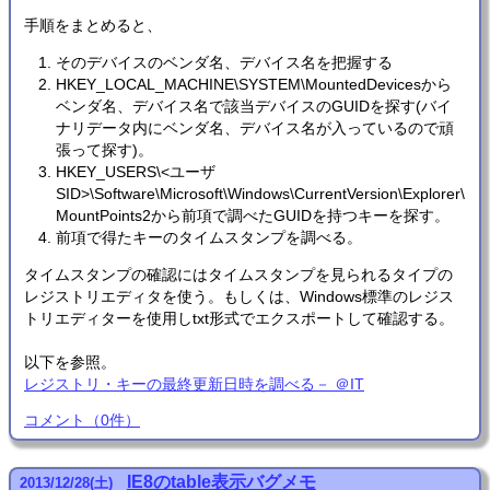
手順をまとめると、
そのデバイスのベンダ名、デバイス名を把握する
HKEY_LOCAL_MACHINE\SYSTEM\MountedDevicesから
ベンダ名、デバイス名で該当デバイスのGUIDを探す(バイ
ナリデータ内にベンダ名、デバイス名が入っているので頑
張って探す)。
HKEY_USERS\<ユーザ
SID>\Software\Microsoft\Windows\CurrentVersion\Explorer\
MountPoints2から前項で調べたGUIDを持つキーを探す。
前項で得たキーのタイムスタンプを調べる。
タイムスタンプの確認にはタイムスタンプを見られるタイプの
レジストリエディタを使う。もしくは、Windows標準のレジス
トリエディターを使用しtxt形式でエクスポートして確認する。
以下を参照。
レジストリ・キーの最終更新日時を調べる－ ＠IT
コメント
（
0
件）
IE8のtable表示バグメモ
2013
/
12
/
28
(土)