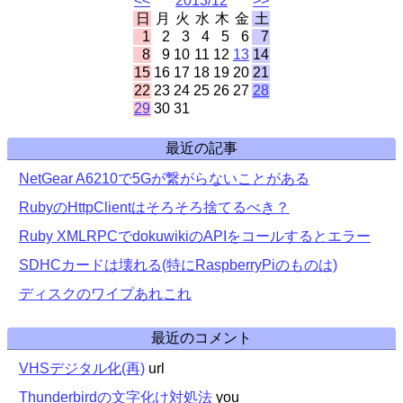
<<
2013/12
>>
日
月
火
水
木
金
土
1
2
3
4
5
6
7
8
9
10
11
12
13
14
15
16
17
18
19
20
21
22
23
24
25
26
27
28
29
30
31
最近の記事
NetGear A6210で5Gが繋がらないことがある
RubyのHttpClientはそろそろ捨てるべき？
Ruby XMLRPCでdokuwikiのAPIをコールするとエラー
SDHCカードは壊れる(特にRaspberryPiのものは)
ディスクのワイプあれこれ
最近のコメント
VHSデジタル化(再)
url
Thunderbirdの文字化け対処法
you