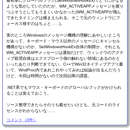
最初単にグローバルフック(SetWindowsHookEx)でどうにかなる
ような気がしていたのだが、WM_ACTIVEAPPメッセージを握り
つぶそうとしてもうまくいかなかった(WM_ACTIVEAPPが飛ん
できたタイミングは捕まえられる。そこで元のウィンドウにフ
ォーカス移すのはちょと……)。
実のところWindowsのメッセージ機構の理解にあやしいところ
があって、キーボード・マウス以外のメッセージにキャンセル
機構がないのか、SetWindowsHookEx自体の制限か、それとも
WM_ACTIVEAPPメッセージは通知だけで、ウィンドウのアクテ
ィブ処理自体はエクスプローラ側の触れない領域にあるのかと
いったあたり判断できてない。C++でWin32ネイティブアプリ書
いて、WndProc内であれこれやってみれば結論が出るんだろう
けど、今回は時間がないので次回以降の課題。
.NET系でもマウス・キーボードのグローバルフックがかけられ
ることは覚えておこう。
ソース整理できたらそのうち載せたいけども、元コードのライ
センスがわからないな……
コメント
（
0
件）