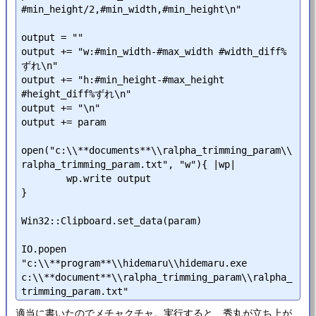
#min_height/2,#min_width,#min_height\n"

output = ""

output += "w:#min_width-#max_width #width_diff%
ずれ\n"

output += "h:#min_height-#max_height 
#height_diff%ずれ\n"

output += "\n"

output += param

open("c:\\**documents**\\ralpha_trimming_param\\
ralpha_trimming_param.txt", "w"){ |wp|

	wp.write output

}

Win32::Clipboard.set_data(param)

IO.popen 
"c:\\**program**\\hidemaru\\hidemaru.exe 
c:\\**document**\\ralpha_trimming_param\\ralpha_
適当に書いたのでメチャクチャ。実行すると、秀丸が立ち上が