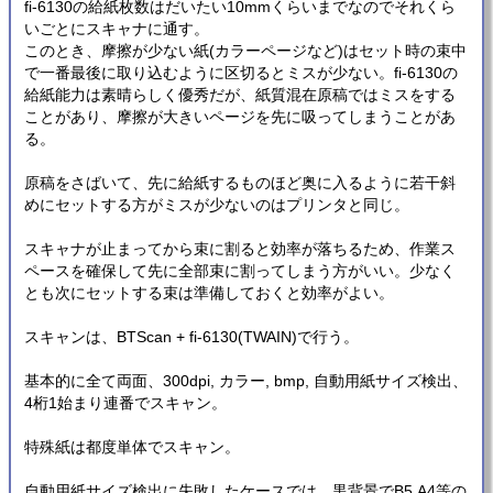
fi-6130の給紙枚数はだいたい10mmくらいまでなのでそれくら
いごとにスキャナに通す。
このとき、摩擦が少ない紙(カラーページなど)はセット時の束中
で一番最後に取り込むように区切るとミスが少ない。fi-6130の
給紙能力は素晴らしく優秀だが、紙質混在原稿ではミスをする
ことがあり、摩擦が大きいページを先に吸ってしまうことがあ
る。
原稿をさばいて、先に給紙するものほど奥に入るように若干斜
めにセットする方がミスが少ないのはプリンタと同じ。
スキャナが止まってから束に割ると効率が落ちるため、作業ス
ペースを確保して先に全部束に割ってしまう方がいい。少なく
とも次にセットする束は準備しておくと効率がよい。
スキャンは、BTScan + fi-6130(TWAIN)で行う。
基本的に全て両面、300dpi, カラー, bmp, 自動用紙サイズ検出、
4桁1始まり連番でスキャン。
特殊紙は都度単体でスキャン。
自動用紙サイズ検出に失敗したケースでは、黒背景でB5,A4等の