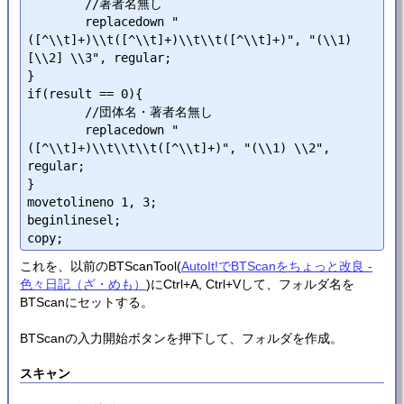
	//著者名無し

	replacedown "
([^\\t]+)\\t([^\\t]+)\\t\\t([^\\t]+)", "(\\1) 
[\\2] \\3", regular;

}

if(result == 0){

	//団体名・著者名無し

	replacedown "
([^\\t]+)\\t\\t\\t([^\\t]+)", "(\\1) \\2", 
regular;

}

movetolineno 1, 3;

beginlinesel;

これを、以前のBTScanTool(
AutoIt!でBTScanをちょっと改良 -
色々日記（ざ・めも）
)にCtrl+A, Ctrl+Vして、フォルダ名を
BTScanにセットする。
BTScanの入力開始ボタンを押下して、フォルダを作成。
スキャン