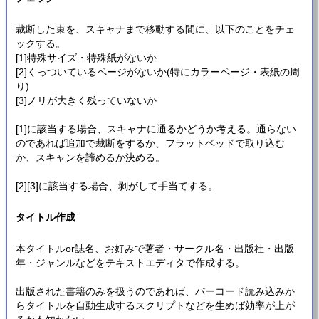
裁断した束を、スキャナまで移動する間に、以下のことをチェ
ックする。
[1]特殊サイズ・特殊紙がないか
[2]くっついているページがないか(特にカラーページ・表紙の周
り)
[3]ノリが大きく残っていないか
[1]に該当する場合、スキャナに通るかどうか考える。通らない
のであれば追加で裁断をするか、フラットベッドで取り込む
か、スキャンを諦めるか決める。
[2][3]に該当する場合、剥がして手当てする。
タイトル作成
本タイトルor誌名、お好みで著者・サークル名・出版社・出版
年・ジャンルなどをテキストエディタで作成する。
出版された書籍のみを扱うのであれば、バーコード読み込みか
らタイトルを自動生成するスクリプトなどを生めば効率が上が