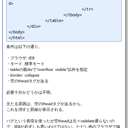
d>

				</tr>

			</tbody>

		</table>

	</div>

</body>

条件は以下の通り。
・ブラウザ: IE8
・モード: 標準モード
・tableの親divで"overflow: visible"以外を指定
・border: collapse
・空のtheadタグがある
必要十分かどうかは不明。
主たる原因は、空のtheadタグがあるから。
これを消すと罫線が表示される。
バグという表現を使ったが空theadは元々validate通らないの
で、IE8が必ずしも悪いわけではない。ただし他のブラウザで線