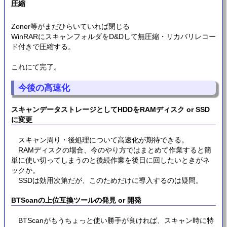
圧縮
Zoner等がまだひらいていれば閉じる
WinRARにスキャンフォルダをD&Dして無圧縮・リカバリレコー
ド付きで圧縮する。
これにて完了。
今後の高速化
スキャンデータストレージとしてHDDをRAMディスク or SSD
に変更
スキャン周り・後処理について高速化が期待できる。
RAMディスクの場合、今のやり方ではまとめて作業すると簡
単に使い切ってしまうのと後続作業を後日に回したいときがネ
ックか。
SSDは効用次第だが、このためだけに導入するのは疑問。
BTScanの上位互換ツールの発見 or 開発
BTScanがもうちょっと使い勝手が良ければ、スキャン時に特