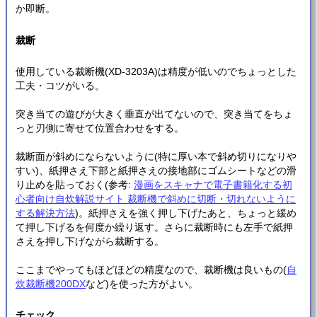
か即断。
裁断
使用している裁断機(XD-3203A)は精度が低いのでちょっとした
工夫・コツがいる。
突き当ての遊びが大きく垂直が出てないので、突き当てをちょ
っと刃側に寄せて位置合わせをする。
裁断面が斜めにならないように(特に厚い本で斜め切りになりや
すい)、紙押さえ下部と紙押さえの接地部にゴムシートなどの滑
り止めを貼っておく(参考:
漫画をスキャナで電子書籍化する初
心者向け自炊解説サイト 裁断機で斜めに切断・切れないように
する解決方法
)。紙押さえを強く押し下げたあと、ちょっと緩め
て押し下げるを何度か繰り返す。さらに裁断時にも左手で紙押
さえを押し下げながら裁断する。
ここまでやってもほどほどの精度なので、裁断機は良いもの(
自
炊裁断機200DX
など)を使った方がよい。
チェック