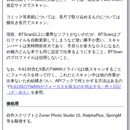
規定サイズでスキャン。
コミック等表紙については、長尺で取り込めるものについては
横向き長尺でスキャン。
現状、BTScan以上に優秀なソフトがないのだが、BTScanはプ
ロファイルを自動更新してしまうなど使い勝手が悪い。スキャ
ンパートは実時間依存大であり、手戻りが多大なロスになるた
め極力どんな本でも同じ設定で出来るようにすること。BTScan
のプロファイルは信用しないこと。
なお、fi-6130含むfi系のTWAINドライバは1枚スキャンするごと
にフォーカスを持って行く。これだとスキャン中は他の作業が
出来ないため結構きつい。APIフックで何とかする方法はあるの
で
fi-6130のTWAINがフォーカスを取るのを抑止する - 色々日記
（ざ・めも）
を参照。
後処理
自作スクリプトとZoner Photo Studio 15, RalphaPlus, SpringM
等を駆使する。