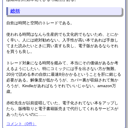
総括
自炊は時間と空間のトレードである。
使われる時間はなんら生産的でも文化的でもないため、とにか
く辛い。人には絶対勧めない。入手性が高い本であれば手放し
てまた読みたいときに買い直すも良し、電子版があるならそれ
を買うも良し。
トレード対象になる時間を鑑みて、本当にその価値があるか考
えるようにしたい。特にコミックには手を出さない方が無難。
20分で読める本の自炊に最速8分かかるということを肝に銘じる
必要がある。解像度が低かろうが、カバー裏が収録されて無か
ろうが、Kindleがあればもうそれでいいじゃない。amazon万
歳。
赤松先生が以前提唱していた、電子化されてない本をアップし
たら、版権取りと電子書籍販売まで代行してくれるサービスが
あったらいいのに……
コメント
（
0
件）