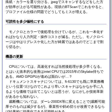
殊紙・カラーを選り分ける、jpegでスキャンするなどをした方
が効率が上がる可能性がある。現状のBTScanでこれをやると、
プロファイル仕様の問題でどうしてもミスが増える。
可読性を多少犠牲にする
モノクロとカラーで後処理を分けているが、これを一本化す
ればかなり人力判定・操作コストが減る。ただし、モノクロペ
ージはやはりグレスケ化した方が綺麗ではあるのでどこまで割
り切るか。
機器の更新
CPUについては、高速化すれば当然後処理が多少早くなる。
とはいえ抜本的な改善はintel CPUでは2015年のSkylake待ちで
ある。AMD GPGPUが進めば面白いが…？
ドキュメントスキャナについては、fi-6130でも既に準業務機
という位置づけなのでこれより早いスキャナはなかなか手に入
るような価格では出てこないとは思うが、なにがしか技術革新
があるかも知れない。
裁断機については、ダーレ200DX等に変えることで(裁断可能
厚そのものは減少するが)、垂直性や斜め切りが改善できるなら
ば結果的に効率化できる可能性がある。