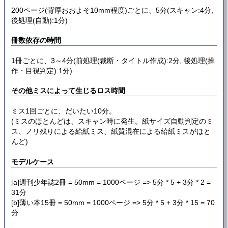
200ページ(背厚おおよそ10mm程度)ごとに、5分(スキャン:4分,
後処理(自動):1分)
冊数依存の時間
1冊ごとに、3～4分(前処理(裁断・タイトル作成):2分, 後処理(操
作・目視判定):1分)
その他ミスによって生じるロス時間
ミス1回ごとに、だいたい10分。
(ミスのほとんどは、スキャン時に発生。紙サイズ自動判定のミ
ス、ノリ残りによる給紙ミス、紙質混在による給紙ミスがほと
んど)
モデルケース
[a]週刊少年誌2冊 = 50mm = 1000ページ => 5分 * 5 + 3分 * 2 =
31分
[b]薄い本15冊 = 50mm = 1000ページ => 5分 * 5 + 3分 * 15 = 70
分