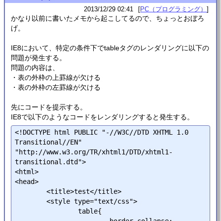
2013/12/29 02:41
PC（プログラミング）
かなり以前に書いたメモから起こしてるので、ちょっとおぼろ
げ。
IE8において、特定の条件下でtableタグのレンダリングに以下の
問題が発生する。
問題の内容は、
・表の外枠の上罫線が欠ける
・表の外枠の左罫線が欠ける
先にコードを提示する。
IE8で以下のようなコードをレンダリングすると発生する。
<!DOCTYPE html PUBLIC "-//W3C//DTD XHTML 1.0 
Transitional//EN" 
"http://www.w3.org/TR/xhtml1/DTD/xhtml1-
transitional.dtd">

<html>

<head>

	<title>test</title>

	<style type="text/css">

		table{

			border-collapse: 