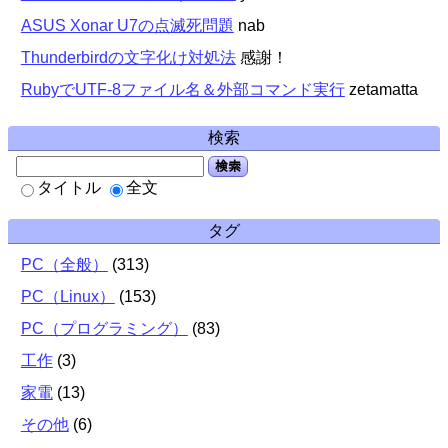
ASUS Xonar U7の点滅死問題
nab
Thunderbirdの文字化け対処法
感謝！
RubyでUTF-8ファイル名＆外部コマンド実行
zetamatta
検索
検索
タイトル
全文
タグ
PC（全般）
(
313
)
PC（Linux）
(
153
)
PC（プログラミング）
(
83
)
工作
(
3
)
家電
(
13
)
その他
(
6
)