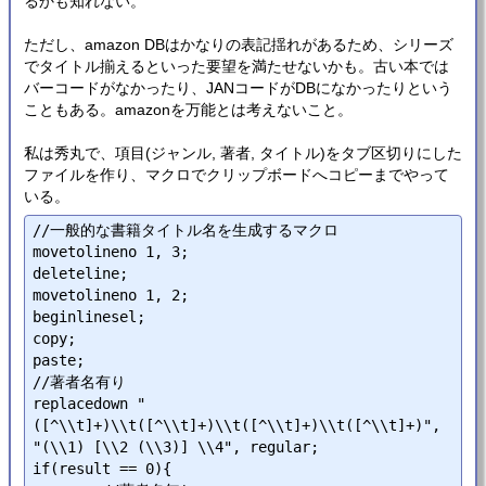
るかも知れない。
ただし、amazon DBはかなりの表記揺れがあるため、シリーズ
でタイトル揃えるといった要望を満たせないかも。古い本では
バーコードがなかったり、JANコードがDBになかったりという
こともある。amazonを万能とは考えないこと。
私は秀丸で、項目(ジャンル, 著者, タイトル)をタブ区切りにした
ファイルを作り、マクロでクリップボードへコピーまでやって
いる。
//一般的な書籍タイトル名を生成するマクロ

movetolineno 1, 3;

deleteline;

movetolineno 1, 2;

beginlinesel;

copy;

paste;

//著者名有り

replacedown "
([^\\t]+)\\t([^\\t]+)\\t([^\\t]+)\\t([^\\t]+)", 
"(\\1) [\\2 (\\3)] \\4", regular;

if(result == 0){
