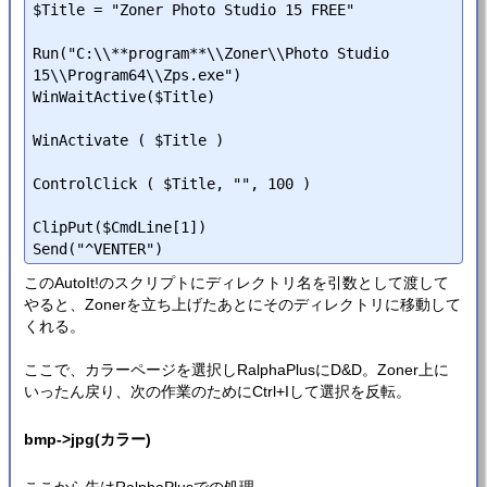
$Title = "Zoner Photo Studio 15 FREE"

Run("C:\\**program**\\Zoner\\Photo Studio 
15\\Program64\\Zps.exe")

WinWaitActive($Title)

WinActivate ( $Title )

ControlClick ( $Title, "", 100 )

ClipPut($CmdLine[1])

このAutoIt!のスクリプトにディレクトリ名を引数として渡して
やると、Zonerを立ち上げたあとにそのディレクトリに移動して
くれる。
ここで、カラーページを選択しRalphaPlusにD&D。Zoner上に
いったん戻り、次の作業のためにCtrl+Iして選択を反転。
bmp->jpg(カラー)