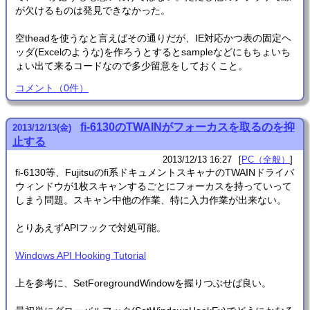
が欠けるものは発見できなかった。
空theadを使うなと言えばその通りだが、IE対応かつ表の固定ヘ
ッダ(Excelのような)を作ろうとするとsampleなどにもちょいち
ょい出て来るコードなので多少留意をしておくこと。
コメント
（
0
件）
fi-6130のTWAINがフォーカスを取るのを抑
2013
/
12
/
13
(金)
止する
2013/12/13 16:27
PC（全般）
fi-6130等、Fujitsuのfi系ドキュメントスキャナのTWAINドライバ
ウィンドウが1枚スキャンするごとにフォーカスを持っていって
しまう問題。スキャン中他の作業、特に入力作業が出来ない。
とりあえずAPIフックで対処可能。
Windows API Hooking Tutorial
上を参考に、SetForegroundWindowを握りつぶせば良い。