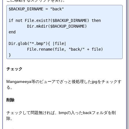
こに移動するスクリプトを実行。
$BACKUP_DIRNAME = "back"

if not File.exist?($BACKUP_DIRNAME) then

	Dir.mkdir($BACKUP_DIRNAME)

end

Dir.glob("*.bmp"){ |file|

	File.rename(file, "back/" + file)

チェック
Mangameeya等のビューアでざっと後処理したjpgをチェックす
る。
削除
チェックして問題無ければ、bmpの入ったbackフォルダを削
除。