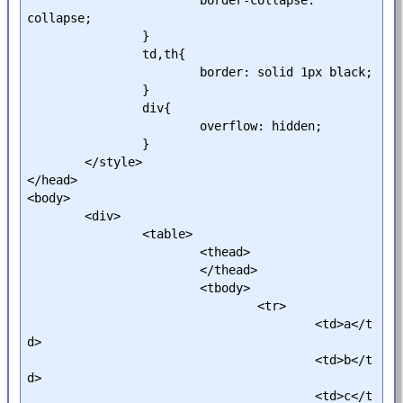
collapse;

		}

		td,th{

			border: solid 1px black;

		}

		div{

			overflow: hidden;

		}

	</style>

</head>

<body>

	<div>

		<table>

			<thead>

			</thead>

			<tbody>

				<tr>

					<td>a</t
d>

					<td>b</t
d>

					<td>c</t