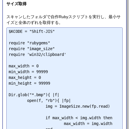
サイズ取得
スキャンしたフォルダで自作Rubyスクリプトを実行し、最小サ
イズと全体のずれを取得する。
$KCODE = "Shift-JIS"

require "rubygems"

require "image_size"

require 'win32/clipboard'

max_width = 0

min_width = 99999

max_height = 0

min_height = 99999

Dir.glob("*.bmp"){ |f|

	open(f, "rb"){ |fp|

		img = ImageSize.new(fp.read)

		if max_width < img.width then

			max_width = img.width
