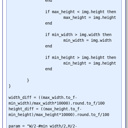
		end

		if max_height < img.height then

			max_height = img.height

		end

		if min_width > img.width then

			min_width = img.width

		end

		if min_height > img.height then

			min_height = img.height

		end

	}

}

width_diff = ((max_width.to_f-
min_width)/max_width*10000).round.to_f/100

height_diff = ((max_height.to_f-
min_height)/max_height*10000).round.to_f/100

param = "W/2-#min_width/2,H/2-