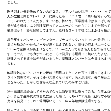
ました。
医学部まだ分野決めてないのが２名。リアル「白い巨塔」･･････ っ
んか教授と同じエレベーターに乗ったら、「＊＊君、『白い巨塔』って
っていわれたってんださ。すごいね、怖いね。医学部連中はやっぱり若
覚が違う模様。ふぐ料理屋行ってメニューのこっからここまで全部って
播磨灘か！ 妙な経験してますね。給料も２～３年後にはまあほら桁が
場所変えてバッティングセンター。プラスチックバットでしか素振りし
変えた所為かやたらボールが遅く見えて面白い。現役の時より上手くなっ
130kmで空振りがあまりなくて、110kmに入ってもきちんと当てられ
す。うーん、でも力がついたところで発揮する場所って無いんだよな。
球部入ってる連中は桁が違いました。草野球メンバーとは今日はあまり
ども。
体調微妙なので、バッセン後は「明日コミケ」とか言って帰ってきまし
ラオケ無理です。それに終バス無くなります。あと馬場君、去年居たこ
まなかった。しかしなぜみんな忘れていたのかすごい謎。
途中高田馬場経由してきたので久々に新宿書店に寄ってみる。以前エロ
が、また学生時代の雰囲気に戻った感じ。カルバニア最新刊は行方不明
売りを発見ってこれ１週間早いぞ！？ 年末年始保険流通ですな。
帰ってきたら、出る前に仕掛けといたメモリチェックがエラー吐いてる