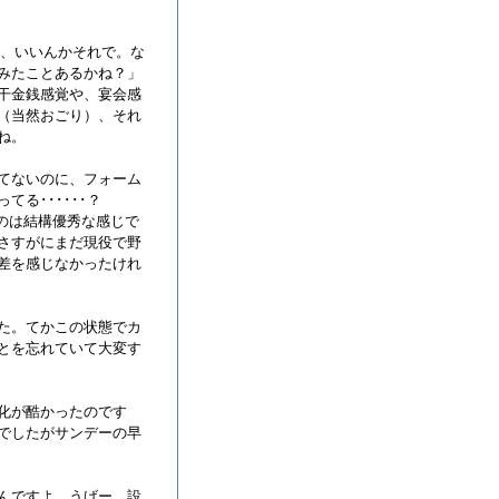
て、いいんかそれで。な
みたことあるかね？」
干金銭感覚や、宴会感
（当然おごり）、それ
ね。
てないのに、フォーム
てる･･････？
たのは結構優秀な感じで
さすがにまだ現役で野
差を感じなかったけれ
た。てかこの状態でカ
とを忘れていて大変す
化が酷かったのです
でしたがサンデーの早
んですよ。うげー。設