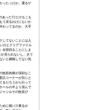
かったっけか。通るゲ
のあったT2とけもこも
もう戻るわけにもいか
終わってるのか、大手
クしてないことには人
重いのとクリアファイル
）全部回ることにしま
なか見られないし、きて
ないと網羅してない気
の他筋肉痛が深刻なこ
委託コーナーが目にと
てるだろうから行って
ホールの中より混んで
ジャンルその他並び
ために都バス乗るか