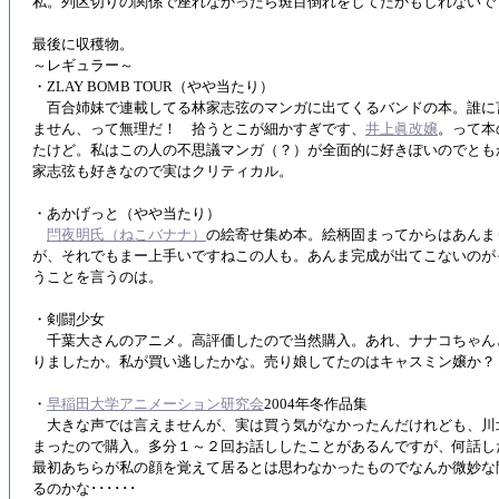
私。列区切りの関係で座れなかったら斑目倒れをしてたかもしれないで
最後に収穫物。
～レギュラー～
・ZLAY BOMB TOUR（やや当たり）
百合姉妹で連載してる林家志弦のマンガに出てくるバンドの本。誰に
ません、って無理だ！ 拾うとこが細かすぎです、
井上眞改嬢
。って本
たけど。私はこの人の不思議マンガ（？）が全面的に好きぽいのでとも
家志弦も好きなので実はクリティカル。
・あかげっと（やや当たり）
閂夜明氏（ねこバナナ）
の絵寄せ集め本。絵柄固まってからはあんま
が、それでもまー上手いですねこの人も。あんま完成が出てこないのが
うことを言うのは。
・剣闘少女
千葉大さんのアニメ。高評価したので当然購入。あれ、ナナコちゃん
りましたか。私が買い逃したかな。売り娘してたのはキャスミン嬢か？
・
早稲田大学アニメーション研究会
2004年冬作品集
大きな声では言えませんが、実は買う気がなかったんだけれども、川
まったので購入。多分１～２回お話ししたことがあるんですが、何話し
最初あちらが私の顔を覚えて居るとは思わなかったものでなんか微妙な
るのかな･･････