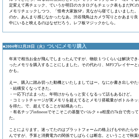
定変えて再チェック、ていうか明日のカタログもチェック表もまだPCの中
メモリチェックしつつ、「怪奇大家族SP」見ながら寝てしまいました
のか。あんまり感じなかったなあ。渋谷飛鳥はカメラ写りとかあまり良
中にいると映えるのはなぜだろう。レフ板マジックかしら。
ついにメモリ購入
■2004年12月28日（火）
年末で相当お金が飛んでしまったんですが、物欲１つくらいは解決でき
ったメモリを購入することにしました。その代わり、MP3プレイヤー
かも。
えー、購入に踏み切った動機といたしましてはー。なにか書き出しやた
・結構安くなってきた。
・一応下げ止まった。年明けからもっと安くなるって話もあるけど。
・コミットチャージが実メモリを超えてるとメモリ搭載量がボトルネッ
を得た。で、超えてることが結構あった。
・有名チップinfineonでそこそこの基盤でバルク＋α程度の7k台で売
た。
ことによります。迷ってたのはプラットフォームの格上げもやれたらや
んですが、予算と消費電力の関係でしばらくは断念。ということで秋葉