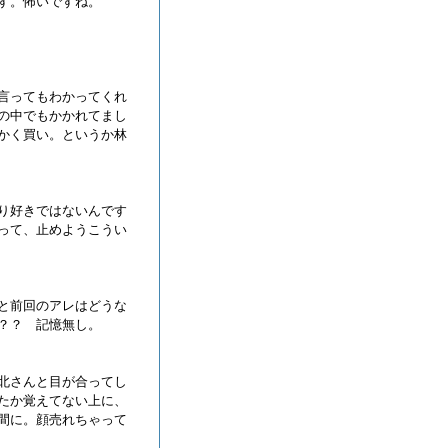
す。怖いですね。
言ってもわかってくれ
の中でもかかれてまし
かく買い。というか林
り好きではないんです
って、止めようこうい
と前回のアレはどうな
？？ 記憶無し。
北さんと目が合ってし
たか覚えてない上に、
間に。顔売れちゃって