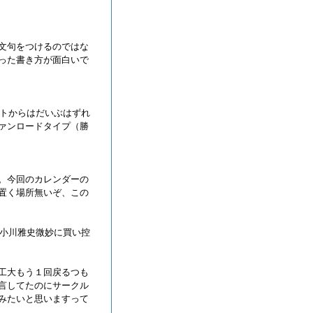
文句をつけるのではな
った書き方が面白いで
トからはだいぶはずれ
ァンロードタイプ（勝
。今回のカレンダーの
置く場所無いぞ、この
と小川雅史微妙に買い控
工大もう１回戻るつも
言してたのにサークル
みたいと思いますって