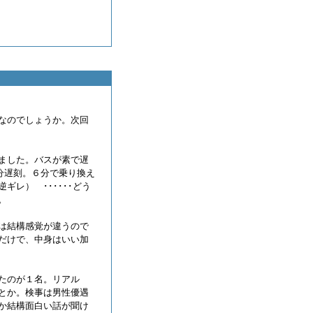
なのでしょうか。次回
ました。バスが素で遅
５分遅刻。６分で乗り換え
レ） ･･････どう
。
は結構感覚が違うので
だけで、中身はいい加
たのが１名。リアル
とか。検事は男性優遇
か結構面白い話が聞け