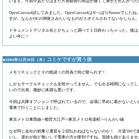
います。午前中あたりはまだ尺骨鎖骨の周辺が痛くて筆がとれんかった
OpenCanvas4試してみました。OpenCanvas4はやっぱりPainterで
すが、なんかOCの簡便さみたいなものがスポイルされてないかしらん
ドキュメントデジタル化とかちょっと調べて１日終わっちゃった。後は
よい年に！
コミケですが買う側
■2004年12月30日（木）
メモリチェックとその他諸々の所為で殆ど寝られず！
しかもサークルチェックも全然やってません。でも出る時間になってし
いので出発。微妙に体調も悪いです。
今回は兵隊オプションで呼ばれているので、会場に早めに着かないとい
電車で行くことにしました。
東京メトロ東西線->都営大江戸->東京メトロ有楽町->りんかい線
なぜ同じ会社の初乗り運賃を２回払わねばならないのか！ 片道590で
いし、遅れが殆ど無いしで電車の方が便利ですね。混雑も殆どありませ