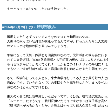
えーとタイトル並びにしたのは失敗でした。
野球部飲み
■2004年12月29日（水）
風邪をまだ引きずっているようなのでコミケ初日はお休み。
大振りの水っぽい牡丹雪が横殴ってるんですが、行った人たちは大丈夫
のマンレポは地獄絵図が並ぶんでしょうね。
午後になって天気・体調とも回復気味なので、元野球部の飲み会に行き
れて１０分遅刻。Yahoo路線情報と大手町案内板の共謀によりさらに
られる場所かどうか考えてくれ！ しかもこのミレナリオの時期に！（逆ギ
でもいいですが門前仲町の東メ職員の制服お姉さんがやたら萌えでした
さて、医学部行ってる人とか、東大農学部行ってる人とか異分野の人と
面白いです。ていうかなんでこの集団やたら高学歴なんだ。まあラベル
減なのがほとんどですけどね。
東大のくせに農は就職厳しいんだそうです、うひあ。後司法試験受かっ
「ルーキー」だそうです。裁判官狙いだそうですがやっぱり倍率は高い
（取り調べがあるから）とか、弁護士はやっぱり個人企業と同じだねと