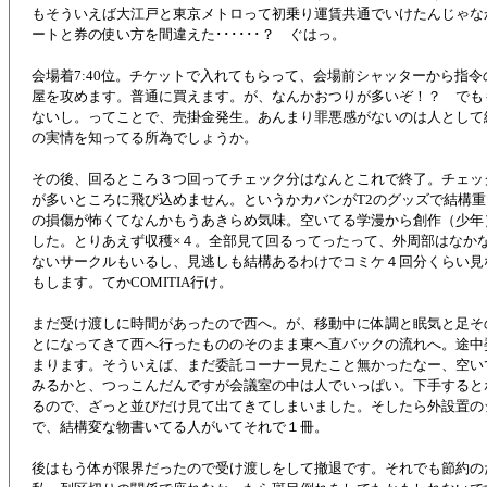
もそういえば大江戸と東京メトロって初乗り運賃共通でいけたんじゃな
ートと券の使い方を間違えた･･････？ ぐはっ。
会場着7:40位。チケットで入れてもらって、会場前シャッターから指令
屋を攻めます。普通に買えます。が、なんかおつりが多いぞ！？ でも
ないし。ってことで、売掛金発生。あんまり罪悪感がないのは人として
の実情を知ってる所為でしょうか。
その後、回るところ３つ回ってチェック分はなんとこれで終了。チェッ
が多いところに飛び込めません。というかカバンがT2のグッズで結構
の損傷が怖くてなんかもうあきらめ気味。空いてる学漫から創作（少年
した。とりあえず収穫×４。全部見て回るってったって、外周部はなか
ないサークルもいるし、見逃しも結構あるわけでコミケ４回分くらい見
もします。てかCOMITIA行け。
まだ受け渡しに時間があったので西へ。が、移動中に体調と眠気と足そ
とになってきて西へ行ったもののそのまま東へ直バックの流れへ。途中
まります。そういえば、まだ委託コーナー見たこと無かったなー、空い
みるかと、つっこんだんですが会議室の中は人でいっぱい。下手すると
るので、ざっと並びだけ見て出てきてしまいました。そしたら外設置の
で、結構変な物書いてる人がいてそれで１冊。
後はもう体が限界だったので受け渡しをして撤退です。それでも節約の