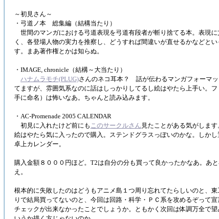
～初見さん～
・弓道ノ本 総集編（結構当たり）
世間のマンガにおける弓道表現を弓道有段者が斬り捨てる本。表現に
く、各登場人物の実力を推察し、どうすれば間違いが直せるかなどとい
す。まあ著作権とかは知らぬ。
・IMAGE, chronicle（結構～大当たり）
ハナムラモチ(PLUG)
さんのネコ耳本？ 話が伝わるマンガフォーマッ
てますが、雰囲気系なのに話はしっかりしてるし絵はやたら上手い。フ
手に命名）は怖いなあ。ちゃんと読み込みます。
・AC-Promenade 2005 CALENDAR
初見に入れたけど前にも
このサークルさん
見たことがある気がします
絵はやたら気に入ったので購入。ステンドグラスっぽいのかな。しかし
卓上カレンダー。
購入金額８０００円ほど。T2は自分の分も買って良かったかなあ。あ
え。
根本的に失敗したのはどうもアニメ島１つ周り忘れてたらしいのと、東
りで結局買ってないのと、今回は回路・科学・ＰＣ系を攻めるぞって宣
チェックが出来なかったことでしょうか。ともかく次回は体調万全で望
いうか描く方じゃないのか。