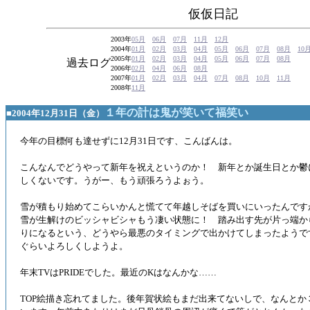
仮仮日記
2003年
05月
06月
07月
11月
12月
2004年
01月
02月
03月
04月
05月
06月
07月
08月
10
2005年
01月
02月
03月
04月
05月
06月
07月
08月
過去ログ
2006年
02月
04月
06月
08月
2007年
01月
02月
03月
04月
07月
08月
10月
11月
2008年
11月
１年の計は鬼が笑いて福笑い
■2004年12月31日（金）
今年の目標何も達せずに12月31日です、こんばんは。
こんなんでどうやって新年を祝えというのか！ 新年とか誕生日とか鬱
しくないです。うがー、もう頑張ろうよぉう。
雪が積もり始めてこらいかんと慌てて年越しそばを買いにいったんです
雪が生解けのビッシャビシャもう凄い状態に！ 踏み出す先が片っ端か
りになるという、どうやら最悪のタイミングで出かけてしまったようで
ぐらいよろしくしようよ。
年末TVはPRIDEでした。最近のKはなんかな……
TOP絵描き忘れてました。後年賀状絵もまだ出来てないしで、なんとか