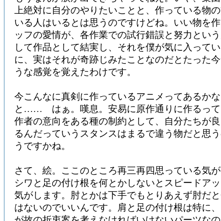
上絶対に自分のやりたいことと、作っている物の
いる人はいるとは思うのですけどね。いい物を作
ッフの愛情が、各作業での試行錯誤と努力という
して作品として結実し、それを僕が気に入ってい
に、実はそれが奇跡じみたことなのだとたった今
うな感覚を覚えたわけです。
今こんなに真剣に作っているアニメってあるかな
と…… はぁ。嘆息。安易に原作通りに作るって
作者の意向をある種の制約として、自分たちが良
るんだっていうスタンスはまるで違う物だと思う
うですかね。
さて、絵。ここのところ再三再四思っている気が
シワと足の付け根を何とかしないとスピードアッ
気がします。肘とかは下手でもとりあえず肘だと
はないのでいいんです。肩と足の付け根は特に、
が故の折衷案を考えなければいけないパーツなの