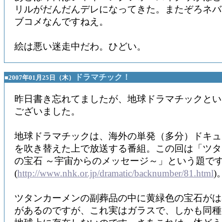
リルがだんだんデレになってきた。またぞろネバ
ブコメなんですねえ。
絵は悪い迷走中だわ。ひどい。
ドラマチック！
■2007年01月25日（木）
昨日書き忘れてましたが、地球ドラマチックとい
ございました。
地球ドラマチックは、海外の単発（多分）ドキュ
を吹き替えた上で放送する番組。この回は「ツタ
の宝石 ～宇宙からのメッセージ～」という題で
(
http://www.nhk.or.jp/dramatic/backnumber/81.html
)
ツタンカーメンの副葬品の中に黄緑色の宝石がは
があるのですが、これ実はガラスで、しかも同種