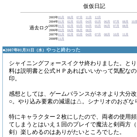
仮仮日記
2003年
05月
06月
07月
11月
12月
2004年
01月
02月
03月
04月
05月
06月
07月
08月
10
2005年
01月
02月
03月
04月
05月
06月
07月
08月
過去ログ
2006年
02月
04月
06月
08月
2007年
01月
02月
03月
04月
07月
08月
10月
11月
2008年
11月
やっと終わった
■2007年01月31日（水）
シャイニングフォースイクサ終わりました。とり
料は説明書と公式ＨＰあればいいかって気配なので
印。
感想としては、ゲームバランスがネオより大分改
○。やり込み要素の減退は△。シナリオのおざな
特にキャラクター２枚にしたので、両者の使用頻
てしまうとはいえ１回のプレイで魔法と剣両方（
剣）楽しめるのはありがたいところでした。