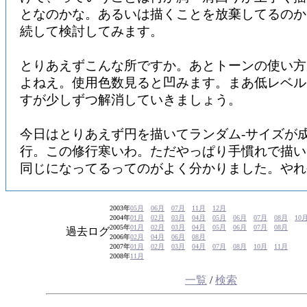
となのかな。あるいは描くことを放棄してるのか
続して検討してみます。
とりあえずこんな所ですか。あとトーンの使い方
よねえ。使用色数見ると凹みます。まあ低レベル
すが少しずつ解消していきましょう。
今日はとりあえず円を描いてランダム-サイズが
行。この修行寒いわ。ただやっぱり手慣れで描い
同じになってるってのがよく分かりました。やれ
2003年
05月
06月
07月
11月
12月
2004年
01月
02月
03月
04月
05月
06月
07月
08月
10
2005年
01月
02月
03月
04月
05月
06月
07月
08月
過去ログ
2006年
02月
04月
06月
08月
2007年
01月
02月
03月
04月
07月
08月
10月
11月
2008年
11月
一覧
/
検索