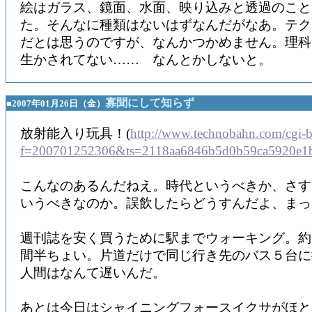
絵はガラス、鏡面、水面、映り込みと透過のこと
た。そんなに種類はないはずなんだがなあ。テク
だとは思うのですが、なんかつかめません。理科
生かされてない…… なんとかしないと。
寡聞にして知らず
■2007年01月26日（金）
放射能入り玩具！(
http://www.technobahn.com/cgi-b
f=200701252306&ts=2118aa6846b5d0b59ca5920e1
こんなのあるんだねえ。時代というべきか、さす
いうべきなのか。誤飲したらどうすんだよ、まっ
週刊誌を安く買うために駅までウォーキング。約1
間半ちょい。片道だけで同じ行き先のバス５台
人間はなんて遅いんだ。
あとは今日はシャイニングフォースイクサがほと