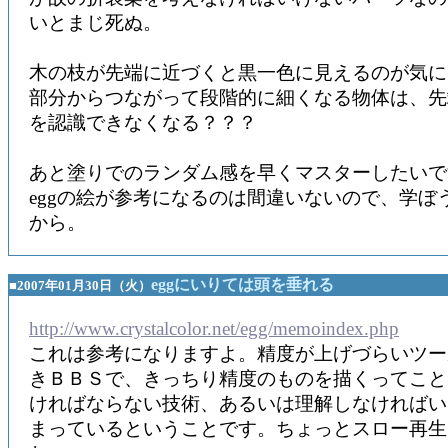
いとまじ死ぬ。
木の枝が先端に近づくと黒一色に見えるのが気に
部分からつながって段階的に細くなる物体は、先
を認識できなくなる？？？
あと塗りでのランダム感を早くマスターしたいで
eggの絵が参考になるのは間違いないので、学ぼ
から。
eggにいりては頭を垂れる
■2007年01月30日（火）
http://www.crystalcolor.net/egg/memoindex.php
これは参考になりますよ。精度が上げづらいツー
きＢＢＳで、きっちり精度のものを描くってこと
ければならない技術、あるいは理解しなければい
まっているということです。ちょっとスロー再生