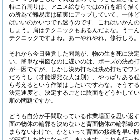
特に首周りは、アニメ絵ならではの首を細く描く
の所為で難易度は確実にアップしていて、一体ど
ばいいのかいつでも迷うのです。これはいかんの
しょう。肩はテクニックもあるんだよな。うーん
テクニックですよね。あーやれやれ。修行しろ。
それから今日発覚した問題が、物の生き死に決定
い。簡単な構図なのに遅いのは、ポーズの決め打
が一因ですが、しかし決め打ちは決め打ちでワン
だろうし（才能爆発な人は別）、やっぱりある程
ら考えるという作業はしたいですわな。そうする
決定速度と、決定するごとに陰面をどう外してい
順の問題ですか。
どうも自分が手間取っている作業場面を思い返す
面の物体の輪郭を決めないと背面物体の輪郭線の
まらないわけで、かといって背面の接続を早い段
で破綻した絵になってしまいます。これを行った