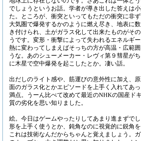
地球上に存在しないのです。さあこれは一体どう
でしょうというお話。学者が導き出した答えは小
た。ところが、衝突といってもただの衝突に非ず
大気圏で爆発するかのように燃え尽き、地表に数
き付けられ、土がガラス化して出来たものがその
うです。変形・衝撃によって失われるエネルギー
熱に変わってしまえばそっちの方が高温・広範囲
うな。あのシューメーカー・レヴィ第９彗星がち
に木星で空中爆発を起こしたとか。凄い話。
出だしのライト感や、筋運びの意外性に加え、原
面のガラス化とかエピソードを上手く入れてあっ
満点。うーん比べて改めて最近のNHKの国産ド
質の劣化を思い知りました。
絵。今日はゲームやったりしてあまり進まずでし
形を上手く使うとか、鈍角なのに視覚的に鋭角を
これは技術なんだからちゃんと覚えましょう。ガ