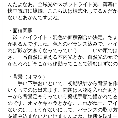
んだよなあ。全域光やスポットライト光、薄暮に
懐中電灯に蝋燭。ここら辺は様式化してるんだか
ないとあかんですよね。
・面積問題
影・ハイライト・混色の面積割合の決定。ちょ
があるんですよね。色とのバランス込みで。ハイ
れば影が大きくなってっていう…… いや頭では
さ。一番自然に見える室内光とか、自然光の元で
がとれればそこから移動ってことで済むはずなの
・背景（オマケ）
上手い下手おいといて、初期設計から背景を作
いくってのは出来ます。問題は人物を入れたあと
ーから背景足そうっていう発想手順で描かれてる
のです。オマケキャラとかな。これがねー。アイ
ないのはしょうがないにして、バランスの取り方
を組み込まないといけませんよね。場所を現す一