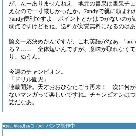
が、んーありませんねえ。地元の書泉は書泉チェ
えなので一寸厳しかったか。7andyで親に頼まれ
7andy便利ですよ。ポイントとかはつかないのがam
弱点ですけどもね。送料が実質無料になるのはあ
論文一応決めたんですが、これ英語がなあ。"are ob
ろ？…… 全体短いんですが、意味が取れなくて
り。ぬうん。
今週のチャンピオン。
「ドリル園児」
連載開始。天才おおひなたごう再来！ 次に何が
ないマンガって楽しいですね。チャンピオンはつ
誌だなあ。
パンフ制作中
■2005年06月16日（木）