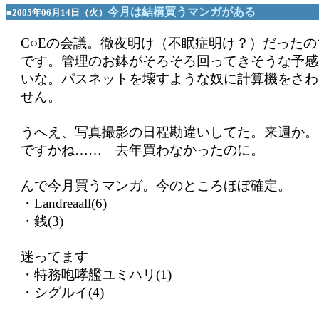
今月は結構買うマンガがある
■2005年06月14日（火）
C○Eの会議。徹夜明け（不眠症明け？）だった
です。管理のお鉢がそろそろ回ってきそうな予感
いな。パスネットを壊すような奴に計算機をさわ
せん。
うへえ、写真撮影の日程勘違いしてた。来週か。
ですかね…… 去年買わなかったのに。
んで今月買うマンガ。今のところほぼ確定。
・Landreaall(6)
・銭(3)
迷ってます
・特務咆哮艦ユミハリ(1)
・シグルイ(4)