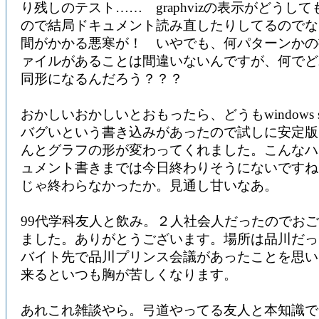
り残しのテスト…… graphvizの表示がどうし
ので結局ドキュメント読み直したりしてるのでな
間がかかる悪寒が！ いやでも、何パターンかの
ァイルがあることは間違いないんですが、何でど
同形になるんだろう？？？
おかしいおかしいとおもったら、どうもwindows sn
バグいという書き込みがあったので試しに安定版
んとグラフの形が変わってくれました。こんなハ
ュメント書きまでは今日終わりそうにないですね
じゃ終わらなかったか。見通し甘いなあ。
99代学科友人と飲み。２人社会人だったのでお
ました。ありがとうございます。場所は品川だっ
バイト先で品川プリンス会議があったことを思い
来るといつも胸が苦しくなります。
あれこれ雑談やら。弓道やってる友人と本知識で