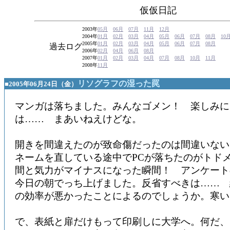
仮仮日記
2003年
05月
06月
07月
11月
12月
2004年
01月
02月
03月
04月
05月
06月
07月
08月
10
2005年
01月
02月
03月
04月
05月
06月
07月
08月
過去ログ
2006年
02月
04月
06月
08月
2007年
01月
02月
03月
04月
07月
08月
10月
11月
2008年
11月
リソグラフの湿った罠
■2005年06月24日（金）
マンガは落ちました。みんなゴメン！ 楽しみに
は…… まあいねえけどな。
開きを間違えたのが致命傷だったのは間違いない
ネームを直している途中でPCが落ちたのがトド
間と気力がマイナスになった瞬間！ アンケート
今日の朝でっち上げました。反省すべきは…… 
の効率が悪かったことによるのでしょうか。寒い
で、表紙と扉だけもって印刷しに大学へ。何だ、