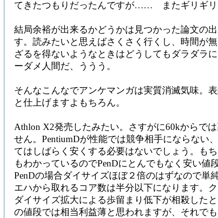
てきたつもりだったんですが…… またギリギリ
結局余裕が出来るかどうかは見つかった論文の出
す。読みたいと思えばさくさく行くし、時間が無
ざるを得ないようなときはどうしてもダラダラに
ーダメ人間だ、ううう。
そんなこんなでアンケマンガは実質消滅気味。表
と仕上げますよもちろん。
Athlon X2発売したみたい。さすがに60kから
せん。PentiumDが性能では競争相手にならない
てはしばらく安くする必要はないでしょう。もちろん
もわかっているのでPenDにとんでもなく安い値
PenDの場合ダイサイズほぼ２倍のはずなので単
エハから取れるコア数は半分以下になります。ク
ダイサイズ拡大による歩留まり低下が相殺したと
の値段では相当利益薄と思われますが、それでも