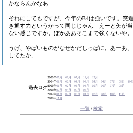
かならんかなあ……
それにしてもですが、今年のB4は強いです。突
き通す力というかって同じじゃん。えーと矢が当
ない感じですか。ぼかああそこまで強くないや。
うげ、やばいものがなぜかだしっぱに。あーあ、
してたか。
2003年
05月
06月
07月
11月
12月
2004年
01月
02月
03月
04月
05月
06月
07月
08月
10
2005年
01月
02月
03月
04月
05月
06月
07月
08月
過去ログ
2006年
02月
04月
06月
08月
2007年
01月
02月
03月
04月
07月
08月
10月
11月
2008年
11月
一覧
/
検索