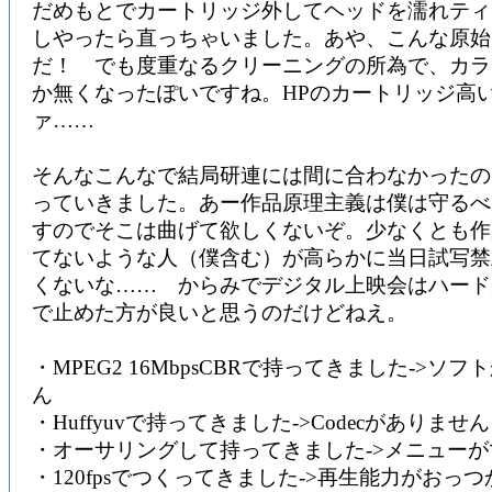
だめもとでカートリッジ外してヘッドを濡れティ
しやったら直っちゃいました。あや、こんな原始
だ！ でも度重なるクリーニングの所為で、カラ
か無くなったぽいですね。HPのカートリッジ高
ァ……
そんなこんなで結局研連には間に合わなかったの
っていきました。あー作品原理主義は僕は守るべ
すのでそこは曲げて欲しくないぞ。少なくとも作
てないような人（僕含む）が高らかに当日試写禁
くないな…… からみでデジタル上映会はハード
で止めた方が良いと思うのだけどねえ。
・MPEG2 16MbpsCBRで持ってきました->ソ
ん
・Huffyuvで持ってきました->Codecがありません
・オーサリングして持ってきました->メニュー
・120fpsでつくってきました->再生能力がおっ