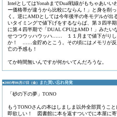
IntelとしてはYonahまでDual戦線がもちゃあ
ー価格帯が違うから比較にならん！」と身を削っ
く。逆にAMDとしては今年後半の冬モデルが出
いタイミングで値下げをするならば、第３四半期
に第４四半期で「DUAL CPUはAMD！」みた
せつつウッハウッハ…… １１月まで値下がりし
か！ ……金貯めとこう。その頃にはメモリが反
亡の予感も！
てか時間無いんですが何かいてんだろうな。
また買い忘れ発覚
■2005年06月17日（金）
「砂の下の夢」TONO
もうTONOさんの本はしましま以外全部買うこ
即欲しい！ 図書館に本を返すついでに本屋に寄