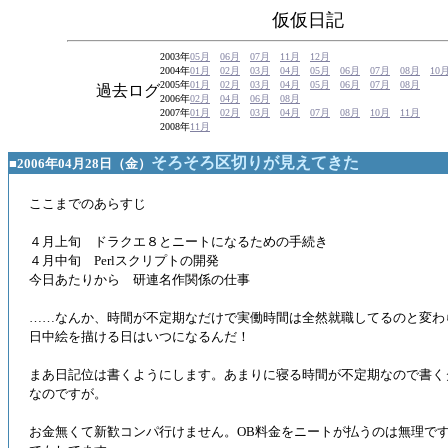
仮仮日記
2003年
05月
06月
07月
11月
12月
2004年
01月
02月
03月
04月
05月
06月
07月
08月
10
2005年
01月
02月
03月
04月
05月
06月
07月
08月
過去ログ
2006年
02月
04月
06月
08月
2007年
01月
02月
03月
04月
07月
08月
10月
11月
2008年
11月
そろそろ区切りが見えてきた
■2006年04月28日（金）
ここまでのあらすじ
４月上旬 ドラクエ８とニートになるための手続き
４月中旬 Perlスクリプトの開発
今日あたりから 研連名作関係の仕事
……なんか、時間が不定期なだけで実働時間は全然就職してるのと変わ
日中絵を描ける日はいつになるんだ！
まあ日記位は書くようにします。あまりに寝る時間が不定期なので書く
なのですが。
お金無くて新歓コンパ行けません。OB料金をニートが払うのは無理で