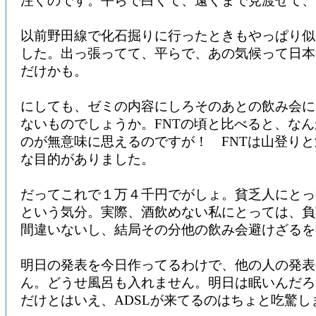
注ぐのです。平らで白くて、遠くまで見渡せて、
以前野田線で化石掘りに行ったときもやっぱり似
した。出っ張ってて、平らで、あの気候って日本
だけかも。
にしても、ゼミの内容にしろそのあとの飲み会に
ないものでしょうか。FNTの頃と比べると、な
のが無意味に思えるのですが！ FNTは山登り
な目的がありました。
だってこれで１万４千円でがしょ。貧乏人にとっ
という気分。実際、酒飲めない私にとっては、負
間違いないし、結局その分他の飲み会避けざるを
明日の発表を今日作ってるわけで、他の人の発表
ん。どうせ風呂も入れません。明日は眠いんだろ
だけとはいえ、ADSLが来てるのはちょと吃驚し