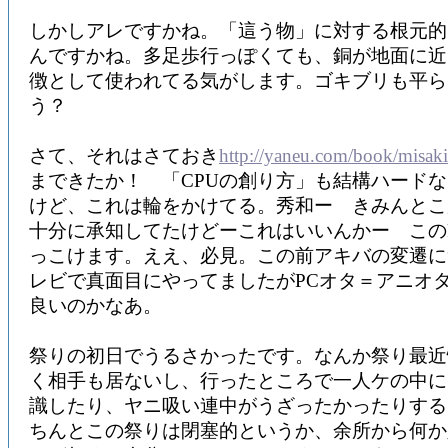
しかしアレですかね。「這う物」に対する根元的
んですかね。多足歩行っぽくても、銅が地面に近
徴として使われてる気がします。ゴキブリも平ら
う？
さて、それはさておき
http://yaneu.com/book/misaki
まできたか！ 「CPUの創り方」も結構ハード
けど、これは輪をかけてる。秀和ー きみんとこ
十分に承知してたけどーこれはいいんかー このFl
っこけます。ええ、必見。この前アキバの変遷に
レビで真面目にやってましたがPCオタ＝アニオ
良いのかなあ。
祭りの初日でうるさかったです。なんか祭り最近
く相手も居ないし、行ったところで一人ケの中に
識したり、ヤニ吸い連中がうざったかったりする
ちんとこの祭りは閉塞的というか、余所から何か