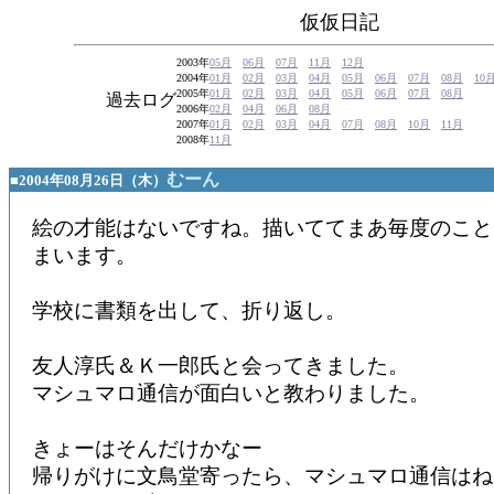
仮仮日記
2003年
05月
06月
07月
11月
12月
2004年
01月
02月
03月
04月
05月
06月
07月
08月
10
2005年
01月
02月
03月
04月
05月
06月
07月
08月
過去ログ
2006年
02月
04月
06月
08月
2007年
01月
02月
03月
04月
07月
08月
10月
11月
2008年
11月
むーん
■2004年08月26日（木）
絵の才能はないですね。描いててまあ毎度のこと
まいます。
学校に書類を出して、折り返し。
友人淳氏＆Ｋ一郎氏と会ってきました。
マシュマロ通信が面白いと教わりました。
きょーはそんだけかなー
帰りがけに文鳥堂寄ったら、マシュマロ通信はね