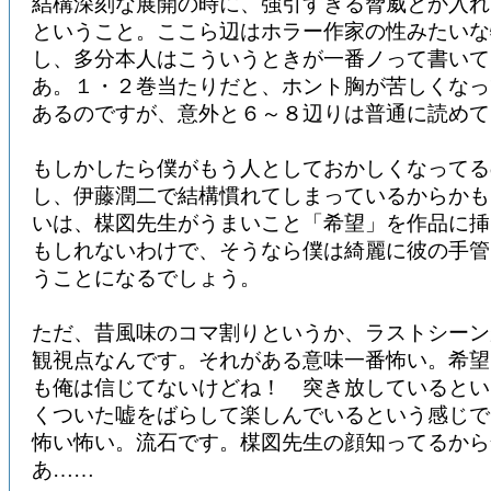
結構深刻な展開の時に、強引すぎる脅威とか入れ
ということ。ここら辺はホラー作家の性みたいな
し、多分本人はこういうときが一番ノって書いて
あ。１・２巻当たりだと、ホント胸が苦しくなっ
あるのですが、意外と６～８辺りは普通に読めて
もしかしたら僕がもう人としておかしくなってる
し、伊藤潤二で結構慣れてしまっているからかも
いは、楳図先生がうまいこと「希望」を作品に挿
もしれないわけで、そうなら僕は綺麗に彼の手管
うことになるでしょう。
ただ、昔風味のコマ割りというか、ラストシーン
観視点なんです。それがある意味一番怖い。希望
も俺は信じてないけどね！ 突き放しているとい
くついた嘘をばらして楽しんでいるという感じで
怖い怖い。流石です。楳図先生の顔知ってるから
あ……