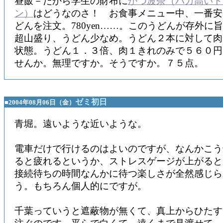
昼飯－だから学生の財布に
かつ波奈（バカ高いト
ン）
はどうなのさ！ お食事メニュー中、一番安
どんを注文。780yen……。このうどんが存外に
超山盛り、うどん少なめ。うどん２本に対して肉
状態。うどん１．３倍、肉１きれのみで５６０円
せんか。無理ですか。そうですか。７５点。
ゼミ初日
■2004年08月06日（金）
青堀。遠いような近いような。
電車だけで行けるのはよいのですが、なんかこう
ると疲れるというか、ストレスゲージが上がると
接続待ちの時間なんかに待つ楽しさが全然感じら
う。もちろん個人的にですが。
千葉っていうと遮蔽物が無くて、真上からひたす