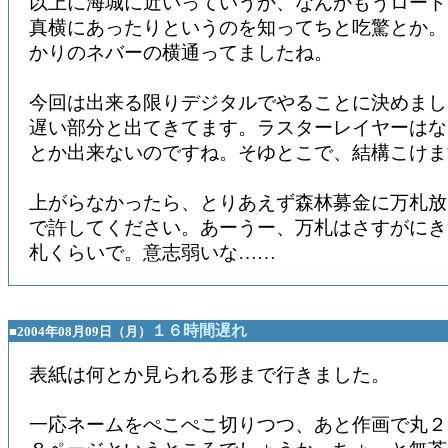
以上に海城に近いっていうか、なんかもうロード
真横にあったりというのを知ってちと吃驚とか。
かりのネバーの横通ってましたね。
今回は出来る限りデジタルでやることに決めまし
遅い部分と出てきてます。ラスターレイヤーはな
とか出来ないのですね。そゆとこで、結構こけま
上がらなかったら、とりあえず森林募金に万札放
で許してください。あーうー、万札はさすがにき
札くらいで。意志弱いな……
１６時間遅れ
■2004年08月09日（月）
表紙は何とか見られる形まで行きました。
一応ネームをぺこぺこ切りつつ、あと作画で丸２