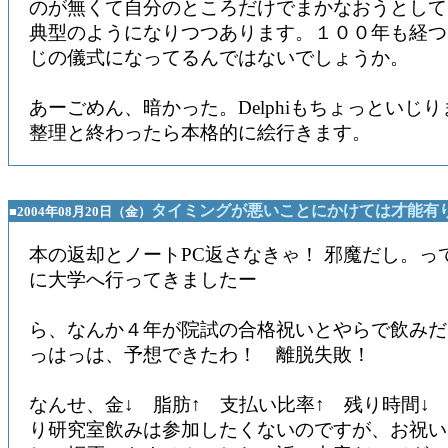
のが無くて自分のところだけでまかなおうとして
典型のようになりつつあります。１００年も経つ
じの儀式になってるんではないでしょうか。
あーごめん、暗かった。Delphiもちょっといじ
整理と終わったら本格的に絵行きます。
タイミングが悪いことにかけては才能有
■2004年08月20日（金）
本の返却とノートPC返さなきゃ！ 邪魔だし。っ
に大学へ行ってきましたー
ら、なんか４年が院試の合格祝いとやらで飲みだ
っはっは、予想できたわ！ 離脱失敗！
なんせ、金↓ 脂肪↑ 支払い比率↑ 残り時間↓
り研究室飲みは参加したくないのですが、お祝い