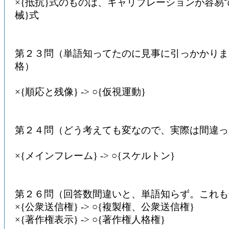
×{抵抗}式のものは、キャリブレーションが容易で、
械}式
第２３問（単語知ってたのに見事に引っかかりま
格）
×{順応と残像} -> ○{仮視運動}
第２４問（どう考えても変なので、実際は間違っ
×{メインフレーム} -> ○{スケルトン}
第２６問（回答数間違いと、単語知らず。これも
×{公衆送信権} -> ○{複製権、公衆送信権}
×{著作権表示} -> ○{著作権人格権}