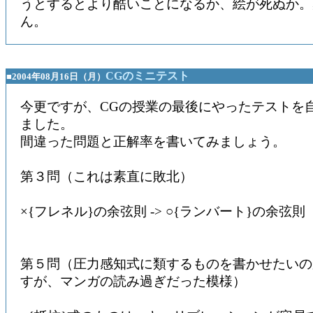
うとするとより酷いことになるか、絵が死ぬか。
ん。
CGのミニテスト
■2004年08月16日（月）
今更ですが、CGの授業の最後にやったテストを
ました。
間違った問題と正解率を書いてみましょう。
第３問（これは素直に敗北）
×{フレネル}の余弦則 -> ○{ランバート}の余弦則
第５問（圧力感知式に類するものを書かせたいの
すが、マンガの読み過ぎだった模様）