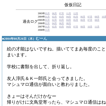
仮仮日記
2003年
05月
06月
07月
11月
12月
2004年
01月
02月
03月
04月
05月
06月
07月
08月
10
2005年
01月
02月
03月
04月
05月
06月
07月
08月
過去ログ
2006年
02月
04月
06月
08月
2007年
01月
02月
03月
04月
07月
08月
10月
11月
2008年
11月
むーん
■2004年08月26日（木）
絵の才能はないですね。描いててまあ毎度のこと
まいます。
学校に書類を出して、折り返し。
友人淳氏＆Ｋ一郎氏と会ってきました。
マシュマロ通信が面白いと教わりました。
きょーはそんだけかなー
帰りがけに文鳥堂寄ったら、マシュマロ通信はね