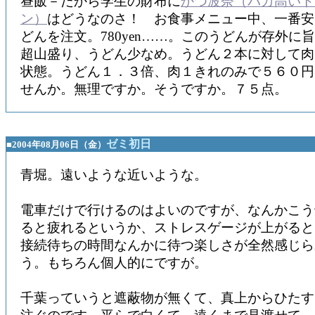
昼飯－だから学生の財布に
かつ波奈（バカ高いト
ン）
はどうなのさ！ お食事メニュー中、一番安
どんを注文。780yen……。このうどんが存外に
超山盛り、うどん少なめ。うどん２本に対して肉
状態。うどん１．３倍、肉１きれのみで５６０円
せんか。無理ですか。そうですか。７５点。
ゼミ初日
■2004年08月06日（金）
青堀。遠いような近いような。
電車だけで行けるのはよいのですが、なんかこう
ると疲れるというか、ストレスゲージが上がると
接続待ちの時間なんかに待つ楽しさが全然感じら
う。もちろん個人的にですが。
千葉っていうと遮蔽物が無くて、真上からひたす