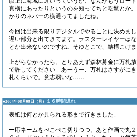
以上に海城に近いっていうか、なんかもうロード
真横にあったりというのを知ってちと吃驚とか。
かりのネバーの横通ってましたね。
今回は出来る限りデジタルでやることに決めまし
遅い部分と出てきてます。ラスターレイヤーはな
とか出来ないのですね。そゆとこで、結構こけま
上がらなかったら、とりあえず森林募金に万札放
で許してください。あーうー、万札はさすがにき
札くらいで。意志弱いな……
１６時間遅れ
■2004年08月09日（月）
表紙は何とか見られる形まで行きました。
一応ネームをぺこぺこ切りつつ、あと作画で丸２