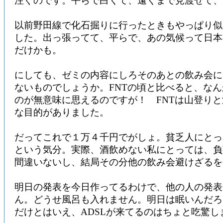
注ぐのです。平らで白くて、遠くまで見渡せて、
以前野田線で化石掘りに行ったときもやっぱり似
した。出っ張ってて、平らで、あの気候って日本
だけかも。
にしても、ゼミの内容にしろそのあとの飲み会に
ないものでしょうか。FNTの頃と比べると、な
のが無意味に思えるのですが！ FNTは山登り
な目的がありました。
だってこれで１万４千円でがしょ。貧乏人にとっ
という気分。実際、酒飲めない私にとっては、負
間違いないし、結局その分他の飲み会避けざるを
明日の発表を今日作ってるわけで、他の人の発表
ん。どうせ風呂も入れません。明日は眠いんだろ
だけとはいえ、ADSLが来てるのはちょと吃驚し