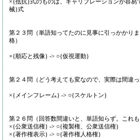
×{抵抗}式のものは、キャリブレーションが容易で、
械}式
第２３問（単語知ってたのに見事に引っかかりま
格）
×{順応と残像} -> ○{仮視運動}
第２４問（どう考えても変なので、実際は間違っ
×{メインフレーム} -> ○{スケルトン}
第２６問（回答数間違いと、単語知らず。これも
×{公衆送信権} -> ○{複製権、公衆送信権}
×{著作権表示} -> ○{著作権人格権}