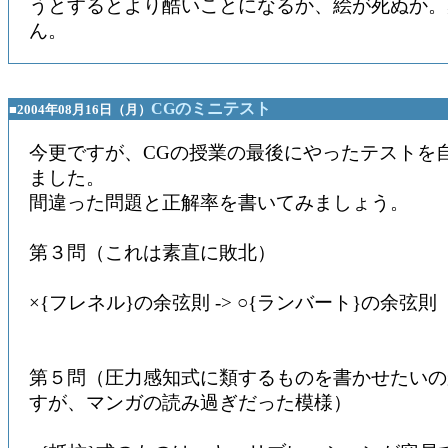
うとするとより酷いことになるか、絵が死ぬか。
ん。
CGのミニテスト
■2004年08月16日（月）
今更ですが、CGの授業の最後にやったテストを
ました。
間違った問題と正解率を書いてみましょう。
第３問（これは素直に敗北）
×{フレネル}の余弦則 -> ○{ランバート}の余弦則
第５問（圧力感知式に類するものを書かせたいの
すが、マンガの読み過ぎだった模様）