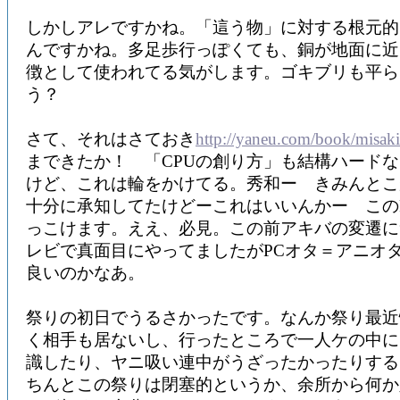
しかしアレですかね。「這う物」に対する根元的
んですかね。多足歩行っぽくても、銅が地面に近
徴として使われてる気がします。ゴキブリも平ら
う？
さて、それはさておき
http://yaneu.com/book/misaki
まできたか！ 「CPUの創り方」も結構ハード
けど、これは輪をかけてる。秀和ー きみんとこ
十分に承知してたけどーこれはいいんかー このFl
っこけます。ええ、必見。この前アキバの変遷に
レビで真面目にやってましたがPCオタ＝アニオ
良いのかなあ。
祭りの初日でうるさかったです。なんか祭り最近
く相手も居ないし、行ったところで一人ケの中に
識したり、ヤニ吸い連中がうざったかったりする
ちんとこの祭りは閉塞的というか、余所から何か