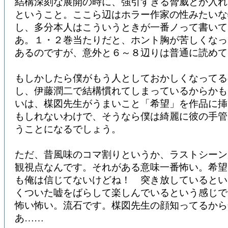
結構深刻な展開の時に、強引すぎる脅威とか入れ
ということ。ここら辺はホラー作家の性みたいな
し、多分本人はこういうときが一番ノって書いて
あ。１・２巻当たりだと、ホント胸が苦しくなっ
あるのですが、意外と６～８辺りは普通に読めて
もしかしたら僕がもう人としておかしくなってる
し、伊藤潤二で結構慣れてしまっているからかも
いは、楳図先生がうまいこと「希望」を作品に挿
もしれないわけで、そうなら僕は綺麗に彼の手管
うことになるでしょう。
ただ、昔風味のコマ割りというか、ラストシーン
観視点なんです。それがある意味一番怖い。希望
も俺は信じてないけどね！ 突き放しているとい
くついた嘘をばらして楽しんでいるという感じで
怖い怖い。流石です。楳図先生の顔知ってるから
あ……