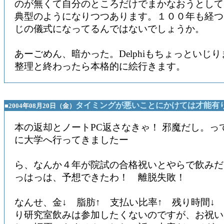
のが無くて自分のところだけでまかなおうとして
典型のようになりつつあります。１００年も経つ
じの儀式になってるんではないでしょうか。
あーごめん、暗かった。Delphiもちょっといじ
整理と終わったら本格的に絵行きます。
タイミングが悪いことにかけては才能有
■2004年08月20日（金）
本の返却とノートPC返さなきゃ！ 邪魔だし。っ
に大学へ行ってきましたー
ら、なんか４年が院試の合格祝いとやらで飲みだ
っはっは、予想できたわ！ 離脱失敗！
なんせ、金↓ 脂肪↑ 支払い比率↑ 残り時間↓
り研究室飲みは参加したくないのですが、お祝い