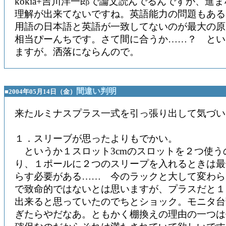
kokia+吉川洋一郎で論文読んでるんですが、進
理解が出来てないですね。英語能力の問題もある
用語の日本語と英語が一致してないのが最大の原
相当ぴーんちです。さて間に合うか……？ とい
ますが。洒落にならんので。
間違い判明
■2004年05月14日（金）
来たルミナスプラス一式を引っ張り出して気づい
１．スリーブが思ったよりもでかい。
というか１スロット3cmのスロットを２つ使う
り、１ポールに２つのスリープを入れるときは最
らす必要がある…… 今のラックと大して変わら
で致命的ではないとは思いますが、プラスだと１
出来ると思っていたのでちとショック。モニタ台
ぎたらやだなあ。ともかく棚換えの理由の一つは