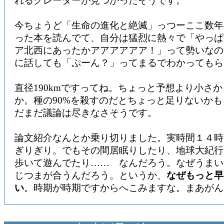
れるクレーターが見つかったそうです。
今ちょうど「生命の進化と絶滅」っつーここ数年
った本を読んでて、自分は猛烈に熱々で「やっぱ
ア北西にあったかアアアアアア！」って勢いなの
に話しても「ぷーん？」ってまるでわかってもら
直径190kmですってね。ちょっと予想より小さ
か。種の90%を殺すのだとちょっと足りないか
だまだ議論は尽きなさそうです。
論文紹介なんとか乗り切りました。実時間１４時
ぎりぎり。でもその間居眠りしたり、地球大紀行
歩いて遊んでたり…… なんだろう。なぜうまい
じつまが合うんだろう。というか、
なぜもっと早
い
。時期が時期ですからへこみますな。まあがん