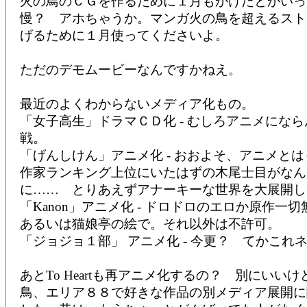
火の鳥のＣＧを作るために１月もかけたとかいっ
慢？ アホちゃうか。マンガ火の鳥を超えるスト
げるために１月使ってくださいよ。
ただのデモムービーなんですかねえ。
最近のよくわからないメディア化もの。
「女子高生」ドラマＣＤ化 - むしろアニメにな
戦。
「げんしけん」アニメ化 - おおよそ、アニメと
作家ランキング上位にいたはずの木尾士目がなん
に…… とりあえずアナーキーな世界を大展開し
「Kanon」アニメ化 - ドロドロのエロか原作一
あるいは猫娘亭の絵で。それ以外は不許可。
「ジョジョ１部」 アニメ化 - 今更？ てかこれ
あとTo Heartも再アニメ化するの？ 別にいい
鳥、エリア８８で好きな作品の別メディア展開に