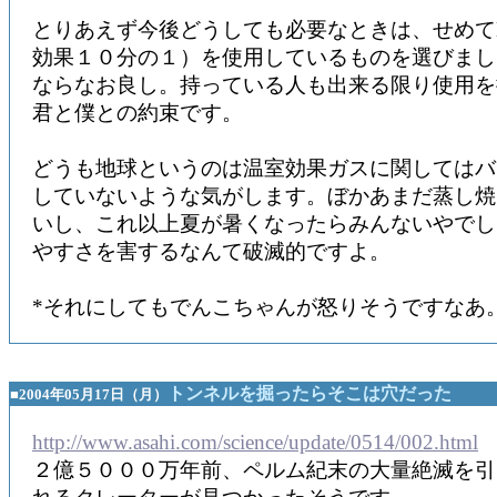
とりあえず今後どうしても必要なときは、せめてHF
効果１０分の１）を使用しているものを選びまし
ならなお良し。持っている人も出来る限り使用を
君と僕との約束です。
どうも地球というのは温室効果ガスに関してはバ
していないような気がします。ぼかあまだ蒸し焼
いし、これ以上夏が暑くなったらみんないやでし
やすさを害するなんて破滅的ですよ。
*それにしてもでんこちゃんが怒りそうですなあ
トンネルを掘ったらそこは穴だった
■2004年05月17日（月）
http://www.asahi.com/science/update/0514/002.html
２億５０００万年前、ペルム紀末の大量絶滅を引