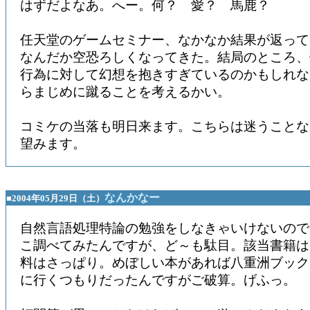
はずだよなあ。へー。何？ 愛？ 馬鹿？
任天堂のゲームセミナー、なかなか結果が返って
なんだか空恐ろしくなってきた。結局のところ、
行為に対して幻想を抱きすぎているのかもしれな
らまじめに蹴ることを考えるかい。
コミケの当落も明日来ます。こちらは迷うことな
望みます。
なんかなー
■2004年05月29日（土）
自然言語処理特論の勉強をしなきゃいけないので
こ調べてみたんですが、ど～も駄目。該当書籍は
料はさっぱり。めぼしい本があれば八重洲ブック
に行くつもりだったんですがご破算。げふっ。