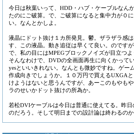
今日は秋葉いって、HDD・ハブ・ケーブルなん
たのにご破算。で、ご破算になると集中力が０に
い。なんとかしよ。
液晶にドット抜け１カ所発見。鬱。ザラザラ感は
す、この液晶。動き追従は早くて良い。のですが
で、私の目にはMPEGブロックノイズが目立つ
そんなわけで、DVDの全画面再生に向くかって
yesといいきれない。なんとも微妙ですね。ゲー
作成向きでしょうか。１０万円で買えるUXGA
けようはないと思うんですが、あーこのもやもや
ラのせいかドット抜けの所為か。
若松DVIケーブルは今日は普通に使えてる。昨
のだろう。そして明日までの設計論は終わるのか