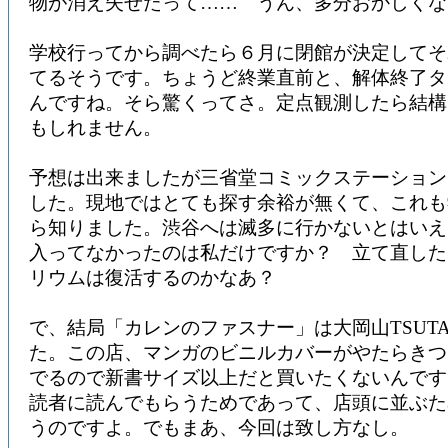
物が消え失せたって…… うん、多分おかしくな
学校行ってから調べたら６月に閉館が決定してそ
てるそうです。ちょうど終業直前と、解体終了タ
んですね。そら驚くってさ。定点観測したら結構
もしれません。
予想は出来ましたが三省堂コミックステーション
した。現地ではとても探す余裕が無くて、これも
ら知りました。渋谷へは滅多に行かないとはいえ
入ってなかったのは私だけですか？ 立て直した
リウムは復活するのかなあ？
で、結局「カレンのファスナー」は大岡山TSUTA
た。この店、マンガのビニルカバーがやたらきつ
でるので新書サイズ以上だと買いたくないんです
読者に読んでもらうためであって、店頭に並ぶた
うのですよ。でもまあ、今回は致し方なし。