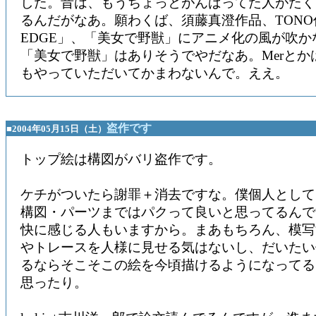
した。昔は、もうちょっとがんばってた人がたく
るんだがなあ。願わくば、須藤真澄作品、TONO
EDGE」、「美女で野獣」にアニメ化の風が吹か
「美女で野獣」はありそうでやだなあ。Merとか
もやっていただいてかまわないんで。ええ。
盗作です
■2004年05月15日（土）
トップ絵は構図がバリ盗作です。
ケチがついたら謝罪＋消去ですな。僕個人として
構図・パーツまではパクって良いと思ってるんで
快に感じる人もいますから。まあもちろん、模写
やトレースを人様に見せる気はないし、だいたい
るならそこそこの絵を今頃描けるようになってる
思ったり。