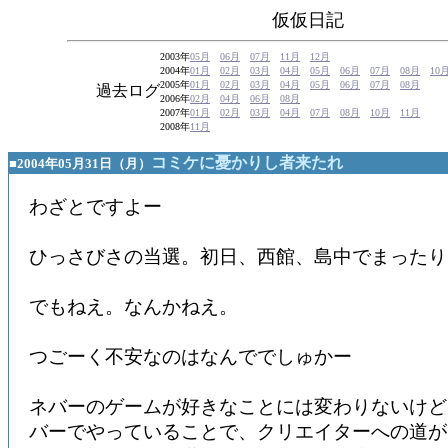
仮仮日記
2003年
05月
06月
07月
11月
12月
2004年
01月
02月
03月
04月
05月
06月
07月
08月
10
2005年
01月
02月
03月
04月
05月
06月
07月
08月
過去ログ
2006年
02月
04月
06月
08月
2007年
01月
02月
03月
04月
07月
08月
10月
11月
2008年
11月
コミケに憂かりし者来たれ
■2004年05月31日（月）
わざとですよー
ひっさびさの当選。初日、西館、島中でまったり
でもねえ。なんかねえ。
つごーく不安なのはなんででしゅかー
ネバーのゲームが好きなことには変わりないけど
バーでやっていることで、クリエイターへの道が