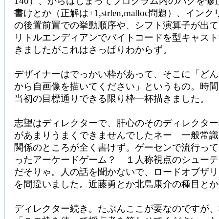
140）、からはじまってプログラム内のバグを修
書けとか（正解は+1,strlen,malloc問題）、イ
の後置前置での挙動順序や、シフト演算子が出て
リトルエンディアンでバイトコードを型キャスト
きましたがこれはさっぱりわからず。
デザイナーはでっかい枠があって、そこに「どん
から自画像を描いてください」というもの。時間
当初の目標通りできる限り枠一杯描きました。
志望はディレクターで、肝心のそのディレクター
があまりうまくできませんでしたネー 一般常識
関係のところが全く書けず。ゲーセンで流行って
ったアーケードゲーム？ １人称視点のシューテ
だそりゃ。人の話を聞かないで、ロードオブザリ
を間違いました。近藤勇とか北島康介の種目とか
ディレクター続き。たぶんここが要なのですが、