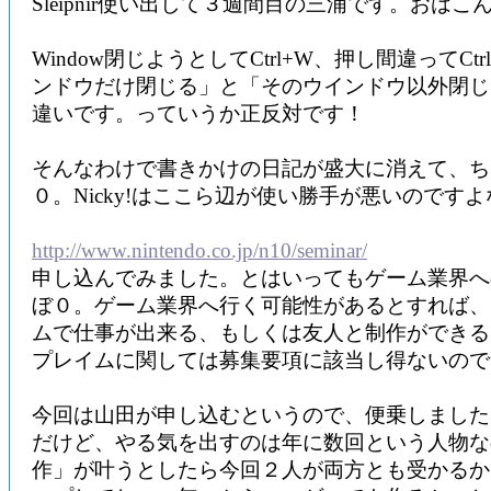
Sleipnir使い出して３週間目の三浦です。おは
Window閉じようとしてCtrl+W、押し間違ってCt
ンドウだけ閉じる」と「そのウインドウ以外閉じ
違いです。っていうか正反対です！
そんなわけで書きかけの日記が盛大に消えて、ち
０。Nicky!はここら辺が使い勝手が悪いのです
http://www.nintendo.co.jp/n10/seminar/
申し込んでみました。とはいってもゲーム業界へ
ぼ０。ゲーム業界へ行く可能性があるとすれば、
ムで仕事が出来る、もしくは友人と制作ができる
プレイムに関しては募集要項に該当し得ないので
今回は山田が申し込むというので、便乗しました
だけど、やる気を出すのは年に数回という人物な
作」が叶うとしたら今回２人が両方とも受かるか