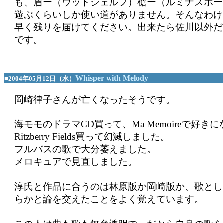
も、盾ー（ウッドシェルフ）槍ー（ルミナスポール
遊ぶくらいしか使い道がありません。そんなわけ
早く残りを届けてください。出来たら佐川以外だ
です。
Whisper with Melody
■2004年05月12日（水）
岡崎律子さんが亡くなったそうです。
海モモのドラマCD買って、Ma Memoireで好き
Ritzberry Fields買って幻滅しました。
フルバスの歌で大分萎えました。
メロキュアで見直しました。
淳氏と作品に合うのは林原版か岡崎版か、歌とし
らかと論を交えたことをよく覚えています。