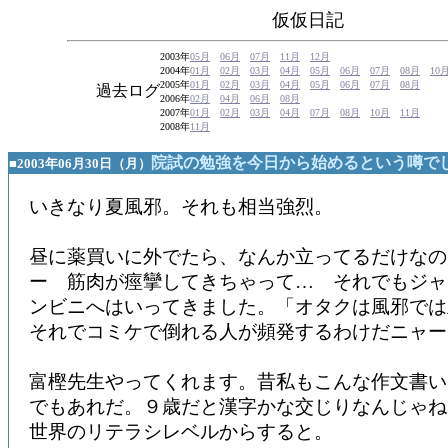
仮仮日記
2003年
05月
06月
07月
11月
12月
2004年
01月
02月
03月
04月
05月
06月
07月
08月
10
2005年
01月
02月
03月
04月
05月
06月
07月
08月
過去ログ
2006年
02月
04月
06月
08月
2007年
01月
02月
03月
04月
07月
08月
10月
11月
2008年
11月
院試の勉強を今日から始めるという噂で
■2003年06月30日（月）
いきなり夏風邪。それも相当強烈。
昼に薬買いに外でたら、なんか立ってるだけなの
ー 筋肉が痙攣してきちゃって… それでもジャ
ンビニへはいってきました。「オタクは風邪では
それでコミケで倒れる人が頻発するわけだニャー
富樫先生やってくれます。昔私もこんな作文書い
でもあれだ。９歳だと漢字かな交じりなんじゃね
世界のリテラシレベルからすると。