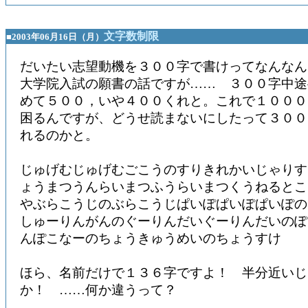
文字数制限
■2003年06月16日（月）
だいたい志望動機を３００字で書けってなんなん
大学院入試の願書の話ですが…… ３００字中途
めて５００，いや４００くれと。これで１０００
困るんですが、どうせ読まないにしたって３００
れるのかと。
じゅげむじゅげむごこうのすりきれかいじゃりす
ょうまつうんらいまつふうらいまつくうねるとこ
やぶらこうじのぶらこうじぱいぽぱいぽぱいぽの
しゅーりんがんのぐーりんだいぐーりんだいのぽ
んぽこなーのちょうきゅうめいのちょうすけ
ほら、名前だけで１３６字ですよ！ 半分近いじ
か！ ……何か違うって？