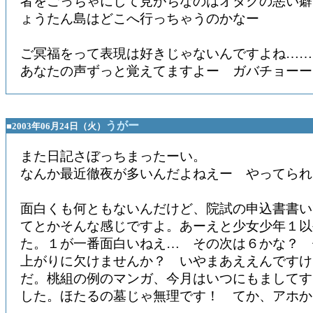
者をごっちゃにして見がちなのはオタクの悪い癖
ょうたん島はどこへ行っちゃうのかなー
ご冥福をって表現は好きじゃないんですよね……
あなたの声ずっと覚えてますよー ガバチョーー
うがー
■2003年06月24日（火）
また日記さぼっちまったーい。
なんか最近徹夜が多いんだよねえー やってられ
面白くも何ともないんだけど、院試の申込書書い
てとかそんな感じですよ。あーえと少女少年１以
た。１が一番面白いねえ… その次は６かな？ 
上がりに欠けませんか？ いやまあええんですけ
だ。桃組の例のマンガ、今月はいつにもましてす
した。ほたるの墓じゃ無理です！ てか、アホか