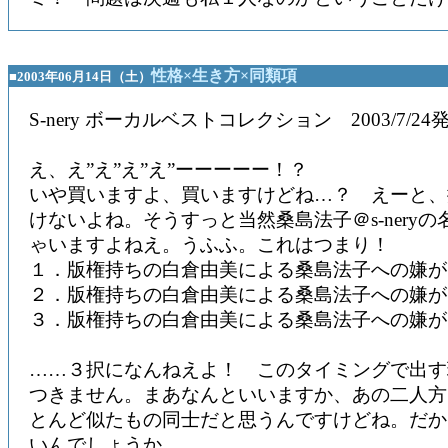
性格×生き方×同類項
■2003年06月14日（土）
S-nery ボーカルベストコレクション 2003/7/2
え、え”え”え”え”ーーーーー！？
いや買いますよ、買いますけどね…？ えーと、
けないよね。そうすっと当然桑島法子＠s-nery
ゃいますよねえ。うふふ。これはつまり！
１．版権持ちの白倉由美による桑島法子への嫌が
２．版権持ちの白倉由美による桑島法子への嫌が
３．版権持ちの白倉由美による桑島法子への嫌が
……３択になんねえよ！ このタイミングで出す
つきません。まあなんといいますか、あの二人方
とんど似たもの同士だと思うんですけどね。だか
いんでしょうか。