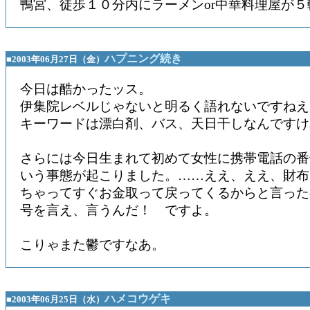
鴨宮、徒歩１０分内にラーメンor中華料理屋が
ハプニング続き
■2003年06月27日（金）
今日は酷かったッス。
伊集院レベルじゃないと明るく語れないですねえ
キーワードは漂白剤、バス、天日干しなんですけ
さらには今日生まれて初めて女性に携帯電話の番
いう事態が起こりました。……ええ、ええ、財布
ちゃってすぐお金取って戻ってくるからと言った
号を言え、言うんだ！ ですよ。
こりゃまた鬱ですなあ。
ハメコウゲキ
■2003年06月25日（水）