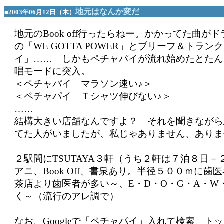
地元はなんか変だ
■2003年06月12日（木）
地元のBook off行ったらねー。かかってた曲が
の「WE GOTTA POWER」とブリーフ＆トラ
イ」…… しかもペチャパイが流れ始めたとたん
唱モードに突入。
＜ペチャパイ マラソン速い♪＞
＜ペチャパイ Ｔシャツ伸びない♪＞
……
結構大きい店舗なんですよ？ それを聞きながら
てた人がいましたが、私じゃありません、ありま
２駅間にTSUTAYA３軒（うち２軒は７泊８日－
アニ、Book Off、書泉あり。半径５００ｍに歯
茶店より歯医者が多い～、E・D・O・G・A・W
く～（流行のアレ調で）
なお、Googleで「ペチャパイ」入れて検索、ト