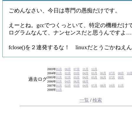
ごめんなさい、今日は専門の愚痴だけです。
えーとね。gccでつくっといて、特定の機種だけ
ログラムなんて、ナンセンスだと思うんですよ…
fclose()を２連発するな！ linuxだとうごかねえ
2003年
05月
06月
07月
11月
12月
2004年
01月
02月
03月
04月
05月
06月
07月
08月
10
2005年
01月
02月
03月
04月
05月
06月
07月
08月
過去ログ
2006年
02月
04月
06月
08月
2007年
01月
02月
03月
04月
07月
08月
10月
11月
2008年
11月
一覧
/
検索